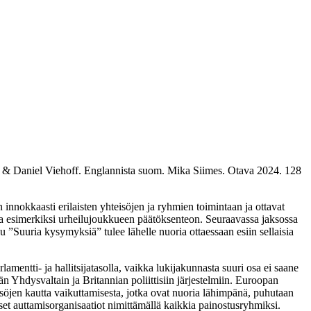
on & Daniel Viehoff. Englannista suom. Mika Siimes. Otava 2024. 128
in innokkaasti erilaisten yhteisöjen ja ryhmien toimintaan ja ottavat
taa esimerkiksi urheilujoukkueen päätöksenteon. Seuraavassa jaksossa
uku ”Suuria kysymyksiä” tulee lähelle nuoria ottaessaan esiin sellaisia
rlamentti- ja hallitsijatasolla, vaikka lukijakunnasta suuri osa ei saane
ään Yhdysvaltain ja Britannian poliittisiin järjestelmiin. Euroopan
eisöjen kautta vaikuttamisesta, jotka ovat nuoria lähimpänä, puhutaan
iset auttamisorganisaatiot nimittämällä kaikkia painostusryhmiksi.