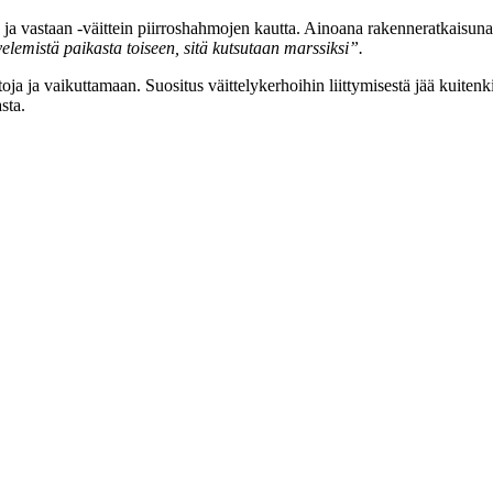
lesta ja vastaan -väittein piirroshahmojen kautta. Ainoana rakenneratkais
elemistä paikasta toiseen, sitä kutsutaan marssiksi”.
ja ja vaikuttamaan. Suositus väittelykerhoihin liittymisestä jää kuitenki
sta.