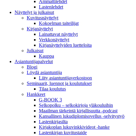
Ammattilehdet
Lastenlehdet
Näyttelyt ja julkaisut
Kuvitusnäyttelyt
Kokoelman taiteilijat
Kirjanäyttelyt
Lainattavat näyttelyt
Verkkonäyttelyt
Kirjanäyttelyiden luetteloita
Julkaisut
Kauppa
Asiantuntija­palvelut
Blogi
Löydä asiantuntija
Liity asiantuntijaverkostoon
Seminaarit, luennot ja koulutukset
Tilaa koulutus
Hankkeet
G-BOOK 3
Selkopolku – selkokirjoja yläkouluihin
Maailman tärkeintä kirjallisuutta -podcast
Kansallinen lukudiplomisovellus -selvitystyö
Lastenkirjasilta
Kirjakoplan lukuvinkkivideot -hanke
Lastenkirjan kuvitustaide