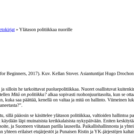
ietokirjat
»
Ylätason politiikkaa nuorille
cs for Beginners, 2017). Kuv. Kellan Stover. Asiantuntijat Hugo Droch
, ja silloin he tarkoittavat puoluepolitiikkaa. Nuoret osallistuvat kuitenk
tellen
Mitä on politiikka?
alkaa sopivasti ruohonjuuritasolta, kun se ot
taan, kuka saa päättää, kenellä on valtaa ja mitä on hallinto. Viimeinen l
aneetasta?”.
, sillä pääosin se käsittelee ylätason politiikkaa, valtioiden hallintoa pa
ogiat käydään läpi muinaisista kreikkalaisista nykypäivään. Eniten keskityt
oite, ja Suomeen viitataan parilla lauseella. Paikallishallinnosta ja yht
 yhteen erilaiset etujärjestöt ja Punaisen Ristin ja YK-järjestöjen kalta