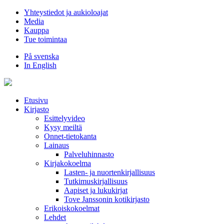
Hyppää
Yhteystiedot ja aukioloajat
sisältöön
Media
Kauppa
Tue toimintaa
På svenska
In English
Etusivu
Kirjasto
Esittelyvideo
Kysy meiltä
Onnet-tietokanta
Lainaus
Palveluhinnasto
Kirjakokoelma
Lasten- ja nuortenkirjallisuus
Tutkimuskirjallisuus
Aapiset ja lukukirjat
Tove Janssonin kotikirjasto
Erikoiskokoelmat
Lehdet