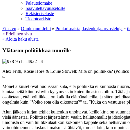
Palautelomake
Saavutettavuusseloste
Rekisteriseloste
Tiedotearkisto
Etusivu
»
Onnimanni-lehti
»
Puntari-palsta, lastenkirja-arvosteluja
»
t
« Edellinen sivu
« Aloita haku alusta
Ylätason politiikkaa nuorille
Alex Frith, Rosie Hore & Louie Stowell: Mitä on politiikka? (Politi
s.
Monet aikuiset ovat huolissaan siitä, että politiikka ei kiinnosta nuoria
kantaa heitä kiinnostaviin kysymyksiin kuten ilmastoasioihin. Tätä aja
osoitetaan, että politiikkaa on kaikilla elämänalueilla, ja sitten pohdi
ongelmia kuin ”Voiko sota olla oikeutettu?” tai ”Kuka on vastuussa pl
Alun jälkeen kirjan tekijät kuitenkin unohtavat, keille kirja on suunnattu
vielä äänestää. Poliittiset järjestelmät, vaalit, hallintomallit ja ideol
unionista on vain tulitikkulaatikon kokoinen kappale sekä nettisivun os
vain ohimennen. Joskus ilmaisut särähtävät, mm. silloin, kun niputetaan