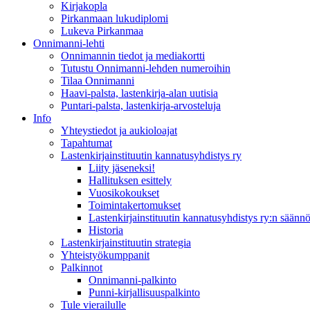
Kirjakopla
Pirkanmaan lukudiplomi
Lukeva Pirkanmaa
Onnimanni-lehti
Onnimannin tiedot ja mediakortti
Tutustu Onnimanni-lehden numeroihin
Tilaa Onnimanni
Haavi-palsta, lastenkirja-alan uutisia
Puntari-palsta, lastenkirja-arvosteluja
Info
Yhteystiedot ja aukioloajat
Tapahtumat
Lastenkirjainstituutin kannatusyhdistys ry
Liity jäseneksi!
Hallituksen esittely
Vuosikokoukset
Toimintakertomukset
Lastenkirjainstituutin kannatusyhdistys ry:n säännö
Historia
Lastenkirjainstituutin strategia
Yhteistyökumppanit
Palkinnot
Onnimanni-palkinto
Punni-kirjallisuuspalkinto
Tule vierailulle