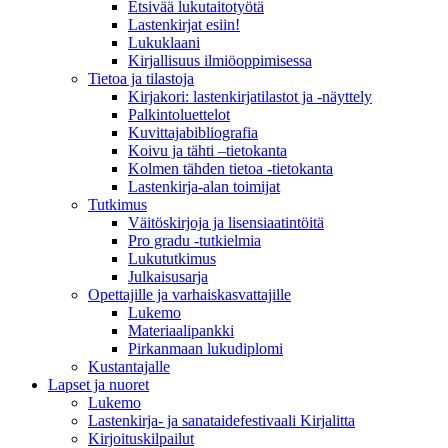
Etsivää lukutaitotyötä
Lastenkirjat esiin!
Lukuklaani
Kirjallisuus ilmiöoppimisessa
Tietoa ja tilastoja
Kirjakori: lastenkirjatilastot ja -näyttely
Palkintoluettelot
Kuvittaja­bibliografia
Koivu ja tähti –tietokanta
Kolmen tähden tietoa -tietokanta
Lastenkirja-alan toimijat
Tutkimus
Väitöskirjoja ja lisensiaatintöitä
Pro gradu -tutkielmia
Lukututkimus
Julkaisusarja
Opettajille ja varhaiskasvattajille
Lukemo
Materiaalipankki
Pirkanmaan lukudiplomi
Kustantajalle
Lapset ja nuoret
Lukemo
Lastenkirja- ja sanataidefestivaali Kirjalitta
Kirjoituskilpailut