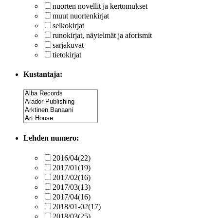
nuorten novellit ja kertomukset
muut nuortenkirjat
selkokirjat
runokirjat, näytelmät ja aforismit
sarjakuvat
tietokirjat
Kustantaja:
Lehden numero:
2016/04
(22)
2017/01
(19)
2017/02
(16)
2017/03
(13)
2017/04
(16)
2018/01-02
(17)
2018/03
(25)