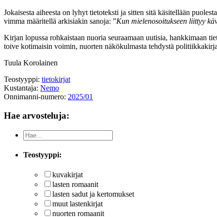
Jokaisesta aiheesta on lyhyt tietoteksti ja sitten sitä käsitellään puo
vimma määritellä arkisiakin sanoja: ”
Kun mielenosoitukseen liittyy käv
Kirjan lopussa rohkaistaan nuoria seuraamaan uutisia, hankkimaan tieto
toive kotimaisin voimin, nuorten näkökulmasta tehdystä politiikkakirja
Tuula Korolainen
Teostyyppi:
tietokirjat
Kustantaja:
Nemo
Onnimanni-numero:
2025/01
Hae arvosteluja:
Teostyyppi:
kuvakirjat
lasten romaanit
lasten sadut ja kertomukset
muut lastenkirjat
nuorten romaanit