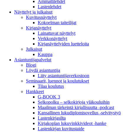
Ammattilehdet
Lastenlehdet
Näyttelyt ja julkaisut
Kuvitusnäyttelyt
Kokoelman taiteilijat
Kirjanäyttelyt
Lainattavat näyttelyt
Verkkonäyttelyt
Kirjanäyttelyiden luetteloita
Julkaisut
Kauppa
Asiantuntija­palvelut
Blogi
Löydä asiantuntija
Liity asiantuntijaverkostoon
Seminaarit, luennot ja koulutukset
Tilaa koulutus
Hankkeet
G-BOOK 3
Selkopolku – selkokirjoja yläkouluihin
Maailman tärkeintä kirjallisuutta -podcast
Kansallinen lukudiplomisovellus -selvitystyö
Lastenkirjasilta
Kirjakoplan lukuvinkkivideot -hanke
Lastenkirjan kuvitustaide