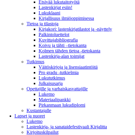
Etsivää lukutaitotyötä
Lastenkirjat esiin!
Lukuklaani
Kirjallisuus ilmiöoppimisessa
Tietoa ja tilastoja
Kirjakori: lastenkirjatilastot ja -näyttely
Palkintoluettelot
Kuvittaja­bibliografia
Koivu ja tähti –tietokanta
Kolmen tähden tietoa -tietokanta
Lastenkirja-alan toimijat
Tutkimus
Väitöskirjoja ja lisensiaatintöitä
Pro gradu -tutkielmia
Lukututkimus
Julkaisusarja
Opettajille ja varhaiskasvattajille
Lukemo
Materiaalipankki
Pirkanmaan lukudiplomi
Kustantajalle
Lapset ja nuoret
Lukemo
Lastenkirja- ja sanataidefestivaali Kirjalitta
Kirjoituskilpailut