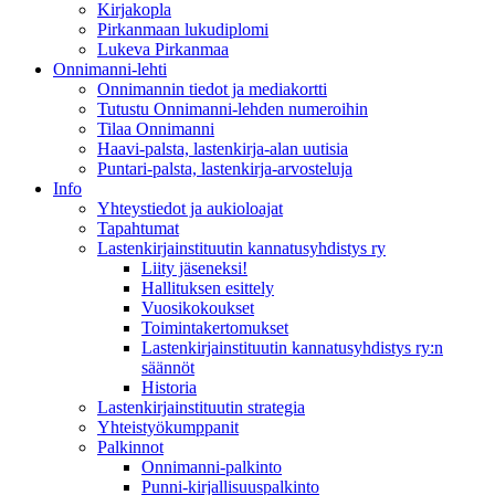
Kirjakopla
Pirkanmaan lukudiplomi
Lukeva Pirkanmaa
Onnimanni-lehti
Onnimannin tiedot ja mediakortti
Tutustu Onnimanni-lehden numeroihin
Tilaa Onnimanni
Haavi-palsta, lastenkirja-alan uutisia
Puntari-palsta, lastenkirja-arvosteluja
Info
Yhteystiedot ja aukioloajat
Tapahtumat
Lastenkirjainstituutin kannatusyhdistys ry
Liity jäseneksi!
Hallituksen esittely
Vuosikokoukset
Toimintakertomukset
Lastenkirjainstituutin kannatusyhdistys ry:n
säännöt
Historia
Lastenkirjainstituutin strategia
Yhteistyökumppanit
Palkinnot
Onnimanni-palkinto
Punni-kirjallisuuspalkinto