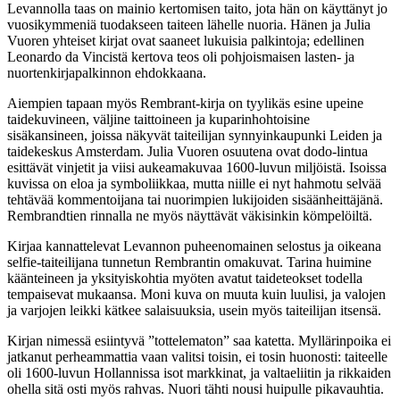
Levannolla taas on mainio kertomisen taito, jota hän on käyttänyt jo
vuosikymmeniä tuodakseen taiteen lähelle nuoria. Hänen ja Julia
Vuoren yhteiset kirjat ovat saaneet lukuisia palkintoja; edellinen
Leonardo da Vincistä kertova teos
oli pohjoismaisen lasten- ja
nuortenkirjapalkinnon ehdokkaana.
Aiempien tapaan myös Rembrant-kirja on tyylikäs esine upeine
taidekuvineen, väljine taittoineen ja kuparinhohtoisine
sisäkansineen, joissa näkyvät taiteilijan synnyinkaupunki Leiden ja
taidekeskus Amsterdam. Julia Vuoren osuutena ovat dodo-lintua
esittävät vinjetit ja viisi aukeamakuvaa 1600-luvun miljöistä. Isoissa
kuvissa on eloa ja symboliikkaa, mutta niille ei nyt hahmotu selvää
tehtävää kommentoijana tai nuorimpien lukijoiden sisäänheittäjänä.
Rembrandtien rinnalla ne myös näyttävät väkisinkin kömpelöiltä.
Kirjaa kannattelevat Levannon puheenomainen selostus ja oikeana
selfie-taiteilijana tunnetun Rembrantin omakuvat. Tarina huimine
käänteineen ja yksityiskohtia myöten avatut taideteokset todella
tempaisevat mukaansa. Moni kuva on muuta kuin luulisi, ja valojen
ja varjojen leikki kätkee salaisuuksia, usein myös taiteilijan itsensä.
Kirjan nimessä esiintyvä ”tottelematon” saa katetta. Myllärinpoika ei
jatkanut perheammattia vaan valitsi toisin, ei tosin huonosti: taiteelle
oli 1600-luvun Hollannissa isot markkinat, ja valtaeliitin ja rikkaiden
ohella sitä osti myös rahvas. Nuori tähti nousi huipulle pikavauhtia.