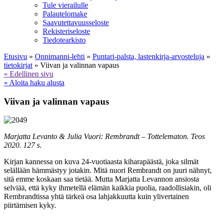
Tule vierailulle
Palautelomake
Saavutettavuusseloste
Rekisteriseloste
Tiedotearkisto
Etusivu
»
Onnimanni-lehti
»
Puntari-palsta, lastenkirja-arvosteluja
»
tietokirjat
»
Viivan ja valinnan vapaus
« Edellinen sivu
« Aloita haku alusta
Viivan ja valinnan vapaus
Marjatta Levanto & Julia Vuori: Rembrandt – Tottelematon. Teos
2020. 127 s.
Kirjan kannessa on kuva 24-vuotiaasta kiharapäästä, joka silmät
selällään hämmästyy jotakin. Mitä nuori Rembrandt on juuri nähnyt,
sitä emme koskaan saa tietää. Mutta Marjatta Levannon ansiosta
selviää, että kyky ihmetellä elämän kaikkia puolia, raadollisiakin, oli
Rembrandtissa yhtä tärkeä osa lahjakkuutta kuin ylivertainen
piirtämisen kyky.