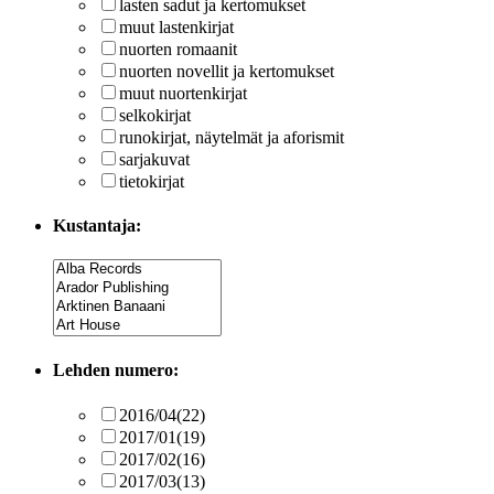
lasten sadut ja kertomukset
muut lastenkirjat
nuorten romaanit
nuorten novellit ja kertomukset
muut nuortenkirjat
selkokirjat
runokirjat, näytelmät ja aforismit
sarjakuvat
tietokirjat
Kustantaja:
Lehden numero:
2016/04
(22)
2017/01
(19)
2017/02
(16)
2017/03
(13)