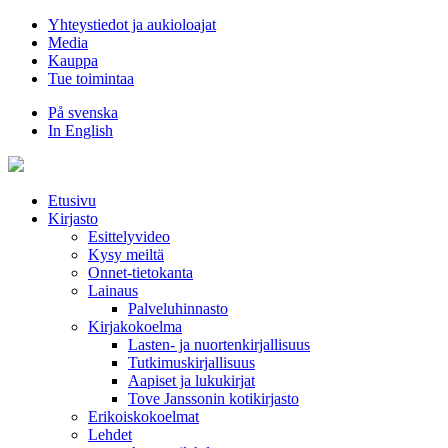
Hyppää
Yhteystiedot ja aukioloajat
sisältöön
Media
Kauppa
Tue toimintaa
På svenska
In English
Etusivu
Kirjasto
Esittelyvideo
Kysy meiltä
Onnet-tietokanta
Lainaus
Palveluhinnasto
Kirjakokoelma
Lasten- ja nuortenkirjallisuus
Tutkimuskirjallisuus
Aapiset ja lukukirjat
Tove Janssonin kotikirjasto
Erikoiskokoelmat
Lehdet