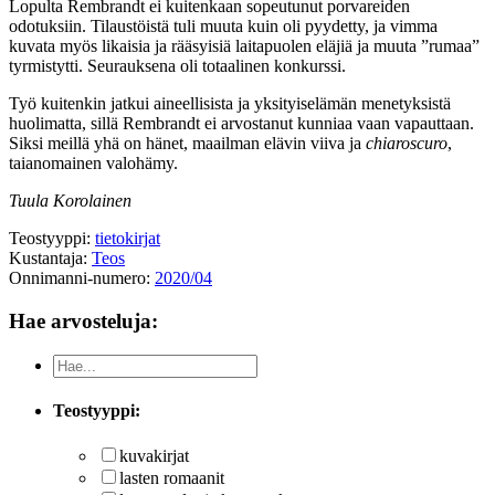
Lopulta Rembrandt ei kuitenkaan sopeutunut porvareiden
odotuksiin. Tilaustöistä tuli muuta kuin oli pyydetty, ja vimma
kuvata myös likaisia ja rääsyisiä laitapuolen eläjiä ja muuta ”rumaa”
tyrmistytti. Seurauksena oli totaalinen konkurssi.
Työ kuitenkin jatkui aineellisista ja yksityiselämän menetyksistä
huolimatta, sillä Rembrandt ei arvostanut kunniaa vaan vapauttaan.
Siksi meillä yhä on hänet, maailman elävin viiva ja
chiaroscuro
,
taianomainen valohämy.
Tuula Korolainen
Teostyyppi:
tietokirjat
Kustantaja:
Teos
Onnimanni-numero:
2020/04
Hae arvosteluja:
Teostyyppi:
kuvakirjat
lasten romaanit