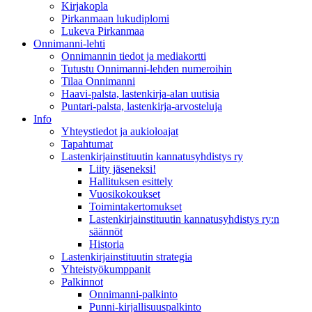
Kirjakopla
Pirkanmaan lukudiplomi
Lukeva Pirkanmaa
Onnimanni-lehti
Onnimannin tiedot ja mediakortti
Tutustu Onnimanni-lehden numeroihin
Tilaa Onnimanni
Haavi-palsta, lastenkirja-alan uutisia
Puntari-palsta, lastenkirja-arvosteluja
Info
Yhteystiedot ja aukioloajat
Tapahtumat
Lastenkirjainstituutin kannatusyhdistys ry
Liity jäseneksi!
Hallituksen esittely
Vuosikokoukset
Toimintakertomukset
Lastenkirjainstituutin kannatusyhdistys ry:n
säännöt
Historia
Lastenkirjainstituutin strategia
Yhteistyökumppanit
Palkinnot
Onnimanni-palkinto
Punni-kirjallisuuspalkinto