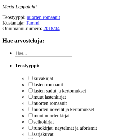
Merja Leppälahti
Teostyyppi:
nuorten romaanit
Kustantaja:
Tammi
Onnimanni-numero:
2018/04
Hae arvosteluja:
Teostyyppi:
kuvakirjat
lasten romaanit
lasten sadut ja kertomukset
muut lastenkirjat
nuorten romaanit
nuorten novellit ja kertomukset
muut nuortenkirjat
selkokirjat
runokirjat, näytelmät ja aforismit
sarjakuvat