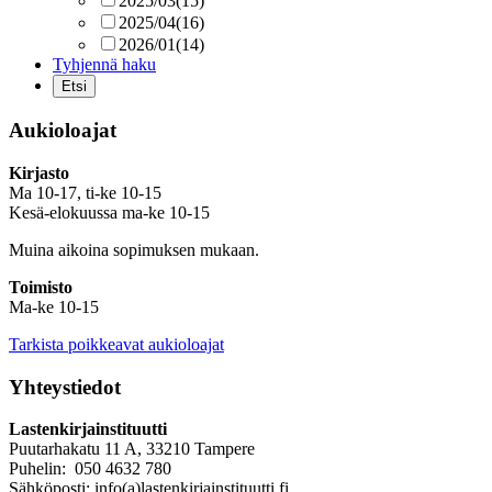
2025/03
(15)
2025/04
(16)
2026/01
(14)
Tyhjennä haku
Aukioloajat
Kirjasto
Ma 10-17, ti-ke 10-15
Kesä-elokuussa ma-ke 10-15
Muina aikoina sopimuksen mukaan.
Toimisto
Ma-ke 10-15
Tarkista poikkeavat aukioloajat
Yhteystiedot
Lastenkirjainstituutti
Puutarhakatu 11 A, 33210 Tampere
Puhelin: 050 4632 780
Sähköposti: info(a)lastenkirjainstituutti.fi