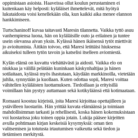
oppimistaan asioista. Haaveissa ollut koulun perustaminen ei
kuitenkaan käy helposti: kyläläiset ihmettelevät, mitä hyötyä
lukutaidosta voisi kenellekään olla, kun kaikki aika menee elannon
hankkimiseen.
Turtschaninoff kuvaa taitavasti Maresin tilannetta. Vaikka tyttö asuu
vanhempiensa luona, hän on kyläläisille outo ja erilainen ja tuntee
usein olevansa aivan yksin. Kylässä hänen ikäisensä tytöt miettivät
jo avioitumista. Äitikin toivoo, että Maresi letittäisi hiuksensa
aikuiseksi tulleen tytön tavoin ja katselisi itselleen aviomiestä.
Kylän elämä on kuvattu viehättävästi ja aidosti. Vaikka elo on
niukkaa ja välillä pelätään kuninkaan käskynhaltijaa ja hänen
sotilaitaan, kylässä myös ihastutaan, käydään markkinoilla, vietetään
juhlia, synnytään ja kuollaan. Kuten odottaa sopii, Maresi voittaa
vähitellen kyläläisten luottamuksen. Tiedoillaan ja erityisillä
voimillaan hän pystyy auttamaan sekä kotikyläänsä että kotimaataan.
Romaani koostuu kirjeistä, joita Maresi kirjoittaa opettajilleen ja
ystävilleen luostariin. Hän yrittää kuvata elämäänsä ja toimiaan
mahdollisimman tarkasti ja rehellisesti, koska hänen kokemuksistaan
voi luostarissa joku toinen oppia jotain. Lukija pääsee kirjeitten
avulla pohtimaan kirjan keskeisiä kysymyksiä: oman tien
valitsemisen ja totutusta irtautumisen vaikeutta sekä tiedon ja
tietämisen merkitystä.