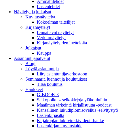
Ammattilehdet
Lastenlehdet
Näyttelyt ja julkaisut
Kuvitusnäyttelyt
Kokoelman taiteilijat
Kirjanäyttelyt
Lainattavat näyttelyt
Verkkonäyttelyt
Kirjanäyttelyiden luetteloita
Julkaisut
Kauppa
Asiantuntija­palvelut
Blogi
Löydä asiantuntija
Liity asiantuntijaverkostoon
Seminaarit, luennot ja koulutukset
Tilaa koulutus
Hankkeet
G-BOOK 3
Selkopolku – selkokirjoja yläkouluihin
Maailman tärkeintä kirjallisuutta -podcast
Kansallinen lukudiplomisovellus -selvitystyö
Lastenkirjasilta
Kirjakoplan lukuvinkkivideot -hanke
Lastenkirjan kuvitustaide