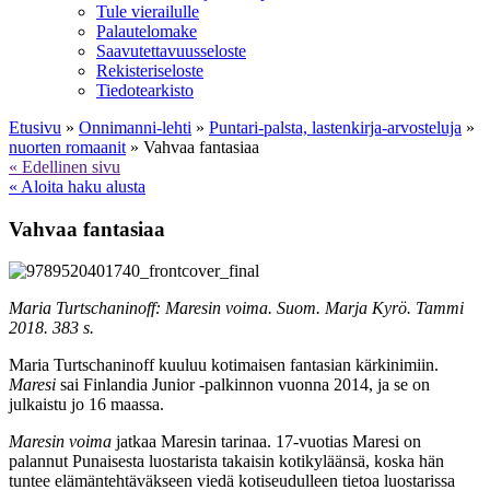
Tule vierailulle
Palautelomake
Saavutettavuusseloste
Rekisteriseloste
Tiedotearkisto
Etusivu
»
Onnimanni-lehti
»
Puntari-palsta, lastenkirja-arvosteluja
»
nuorten romaanit
»
Vahvaa fantasiaa
« Edellinen sivu
« Aloita haku alusta
Vahvaa fantasiaa
Maria Turtschaninoff: Maresin voima. Suom. Marja Kyrö. Tammi
2018. 383 s.
Maria Turtschaninoff kuuluu kotimaisen fantasian kärkinimiin.
Maresi
sai Finlandia Junior -palkinnon vuonna 2014, ja se on
julkaistu jo 16 maassa.
Maresin voima
jatkaa Maresin tarinaa. 17-vuotias Ma­­resi on
palannut Punaisesta luostarista takaisin koti­­kyläänsä, koska hän
tuntee elämäntehtäväkseen viedä kotiseudulleen tietoa luostarissa