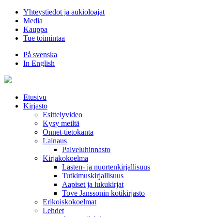
Hyppää
Yhteystiedot ja aukioloajat
sisältöön
Media
Kauppa
Tue toimintaa
På svenska
In English
Etusivu
Kirjasto
Esittelyvideo
Kysy meiltä
Onnet-tietokanta
Lainaus
Palveluhinnasto
Kirjakokoelma
Lasten- ja nuortenkirjallisuus
Tutkimuskirjallisuus
Aapiset ja lukukirjat
Tove Janssonin kotikirjasto
Erikoiskokoelmat
Lehdet