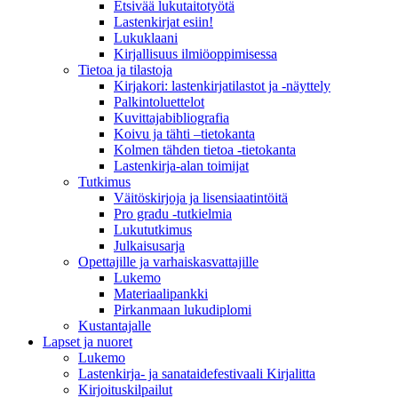
Etsivää lukutaitotyötä
Lastenkirjat esiin!
Lukuklaani
Kirjallisuus ilmiöoppimisessa
Tietoa ja tilastoja
Kirjakori: lastenkirjatilastot ja -näyttely
Palkintoluettelot
Kuvittaja­bibliografia
Koivu ja tähti –tietokanta
Kolmen tähden tietoa -tietokanta
Lastenkirja-alan toimijat
Tutkimus
Väitöskirjoja ja lisensiaatintöitä
Pro gradu -tutkielmia
Lukututkimus
Julkaisusarja
Opettajille ja varhaiskasvattajille
Lukemo
Materiaalipankki
Pirkanmaan lukudiplomi
Kustantajalle
Lapset ja nuoret
Lukemo
Lastenkirja- ja sanataidefestivaali Kirjalitta
Kirjoituskilpailut