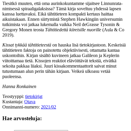
Tiesitkö muuten, että oma aurinkokuntamme sijaitsee Linnunrata-
nimisessä spiraaligalaksissa? Tämä kirja soveltuu yhdessä lapsen
kanssa luettavaksi. Eikä tähtitieteen kompakti kertaus haittaa
aikuistakaan. Ennen siirtymistä Stephen Hawkingiin universumin
tutkimista voi jatkaa lukemalla vaikka Neil deGrasse Tysonin &
Gregory Monen teosta
Tähtitiedettä kiireisille nuorille
(Aula & Co
2019).
Kissat tykkää tähtitieteestä
on hauska lisä tietokirjastoon. Keskeisiä
tähtitieteen faktoja on painotettu objektiivisesti, ottamatta kantaa
uskontoihin. Kirjan sisältö kuvineen jatkaa Galileon ja Keplerin
viitoittamaa tietä. Kissojen reaktiot elävöittävät tekstiä, eivätkä
sekoita pakkaa liiaksi. Juuri kissakommentaattorit saivat minut
tutustumaan alun perin tähän kirjaan. Veikeä ulkoasu vetää
puoleensa.
Hanna Ronkainen
Teostyyppi:
tietokirjat
Kustantaja:
Otava
Onnimanni-numero:
2021/02
Hae arvosteluja: