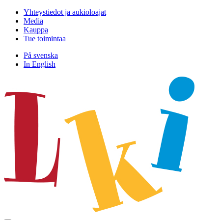
Hyppää
Yhteystiedot ja aukioloajat
sisältöön
Media
Kauppa
Tue toimintaa
På svenska
In English