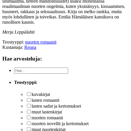
unimaailma, tieteen mahdollisuudet) lisäksi monenlaisia
reaalimaailman nuorten ongelmia, kuten yksinäisyys, kiusaaminen,
huumeet, rakkaus ja seksuaalisuus. Kirja on melko rankka, mutta
myös lohdullinen ja toiveikas. Emilia Hämäläisen kansikuva on
runollisen kaunis.
Merja Leppälahti
Teostyyppi:
nuorten romaanit
Kustantaja:
Reuna
Hae arvosteluja:
Teostyyppi:
kuvakirjat
lasten romaanit
lasten sadut ja kertomukset
muut lastenkirjat
nuorten romaanit
nuorten novellit ja kertomukset
muut nuortenkirjat