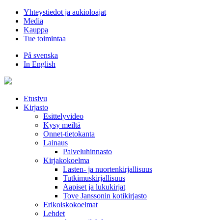
Hyppää
Yhteystiedot ja aukioloajat
sisältöön
Media
Kauppa
Tue toimintaa
På svenska
In English
Etusivu
Kirjasto
Esittelyvideo
Kysy meiltä
Onnet-tietokanta
Lainaus
Palveluhinnasto
Kirjakokoelma
Lasten- ja nuortenkirjallisuus
Tutkimuskirjallisuus
Aapiset ja lukukirjat
Tove Janssonin kotikirjasto
Erikoiskokoelmat
Lehdet