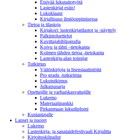
Etsivää lukutaitotyötä
Lastenkirjat esiin!
Lukuklaani
Kirjallisuus ilmiöoppimisessa
Tietoa ja tilastoja
Kirjakori: lastenkirjatilastot ja -näyttely
Palkintoluettelot
Kuvittaja­bibliografia
Koivu ja tähti –tietokanta
Kolmen tähden tietoa -tietokanta
Lastenkirja-alan toimijat
Tutkimus
Väitöskirjoja ja lisensiaatintöitä
Pro gradu -tutkielmia
Lukututkimus
Julkaisusarja
Opettajille ja varhaiskasvattajille
Lukemo
Materiaalipankki
Pirkanmaan lukudiplomi
Kustantajalle
Lapset ja nuoret
Lukemo
Lastenkirja- ja sanataidefestivaali Kirjalitta
Kirjoituskilpailut