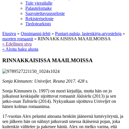
Tule vierailulle
Palautelomake
Saavutettavuusseloste
Rekisteriseloste
Tiedotearkisto
Etusivu
»
Onnimanni-lehti
»
Puntari-palsta, lastenkirja-arvosteluja
»
nuorten romaanit
»
RINNAKKAISISSA MAAILMOISSA
« Edellinen sivu
« Aloita haku alusta
RINNAKKAISISSA MAAILMOISSA
Sonja Kinnunen: Univeljet. Reuna 2017. 428 s.
Sonja Kinnunen (s. 1997) on nuori kirjailija, mutta hän on jo
julkaissut keskiajalle sijoittuvat romaanit
Jääsielu
(2013) ja sen
jatko-osan
Tulisielu
(2014). Nykyaikaan sijoittuva
Univeljet
on
hänen kolmas romaaninsa.
17-vuotias Alex pelastui ainoana henkiin jääneenä lumivyörystä, ja
sen jälkeen hän on nähnyt jatkuvasti unessa ikäisensä pojan, joka
kuitenkin välttelee ja pakenee häntä. Alex on melko varma, että