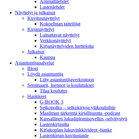
Ammattilehdet
Lastenlehdet
Näyttelyt ja julkaisut
Kuvitusnäyttelyt
Kokoelman taiteilijat
Kirjanäyttelyt
Lainattavat näyttelyt
Verkkonäyttelyt
Kirjanäyttelyiden luetteloita
Julkaisut
Kauppa
Asiantuntija­palvelut
Blogi
Löydä asiantuntija
Liity asiantuntijaverkostoon
Seminaarit, luennot ja koulutukset
Tilaa koulutus
Hankkeet
G-BOOK 3
Selkopolku – selkokirjoja yläkouluihin
Maailman tärkeintä kirjallisuutta -podcast
Kansallinen lukudiplomisovellus -selvitystyö
Lastenkirjasilta
Kirjakoplan lukuvinkkivideot -hanke
Lastenkirjan kuvitustaide