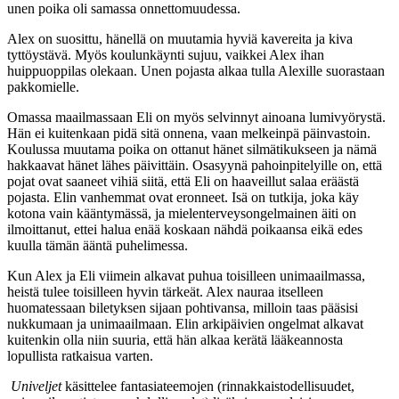
unen poika oli samassa onnettomuudessa.
Alex on suosittu, hänellä on muutamia hyviä kavereita ja kiva
tyttöystävä. Myös koulunkäynti sujuu, vaikkei Alex ihan
huippuoppilas olekaan. Unen pojasta alkaa tulla Alexille suorastaan
pakkomielle.
Omassa maailmassaan Eli on myös selvinnyt ainoana lumivyörystä.
Hän ei kuitenkaan pidä sitä onnena, vaan melkeinpä päinvastoin.
Koulussa muutama poika on ottanut hänet silmätikukseen ja nämä
hakkaavat hänet lähes päivittäin. Osasyynä pahoinpitelyille on, että
pojat ovat saaneet vihiä siitä, että Eli on haaveillut salaa eräästä
pojasta. Elin vanhemmat ovat eronneet. Isä on tutkija, joka käy
kotona vain kääntymässä, ja mielenterveysongelmainen äiti on
ilmoittanut, ettei halua enää koskaan nähdä poikaansa eikä edes
kuulla tämän ääntä puhelimessa.
Kun Alex ja Eli viimein alkavat puhua toisilleen unimaailmassa,
heistä tulee toisilleen hyvin tärkeät. Alex nauraa itselleen
huomatessaan biletyksen sijaan pohtivansa, milloin taas pääsisi
nukkumaan ja unimaailmaan. Elin arkipäivien ongelmat alkavat
kuitenkin olla niin suuria, että hän alkaa kerätä lääkeannosta
lopullista ratkaisua varten.
Univeljet
käsittelee fantasiateemojen (rinnakkaistodellisuudet,