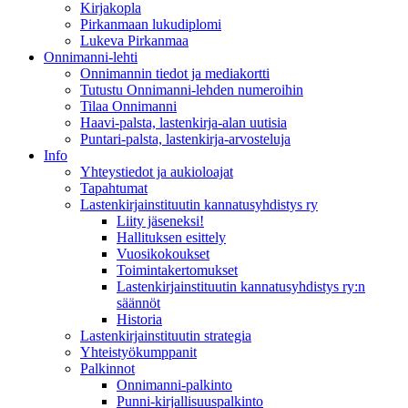
Kirjakopla
Pirkanmaan lukudiplomi
Lukeva Pirkanmaa
Onnimanni-lehti
Onnimannin tiedot ja mediakortti
Tutustu Onnimanni-lehden numeroihin
Tilaa Onnimanni
Haavi-palsta, lastenkirja-alan uutisia
Puntari-palsta, lastenkirja-arvosteluja
Info
Yhteystiedot ja aukioloajat
Tapahtumat
Lastenkirjainstituutin kannatusyhdistys ry
Liity jäseneksi!
Hallituksen esittely
Vuosikokoukset
Toimintakertomukset
Lastenkirjainstituutin kannatusyhdistys ry:n
säännöt
Historia
Lastenkirjainstituutin strategia
Yhteistyökumppanit
Palkinnot
Onnimanni-palkinto
Punni-kirjallisuuspalkinto