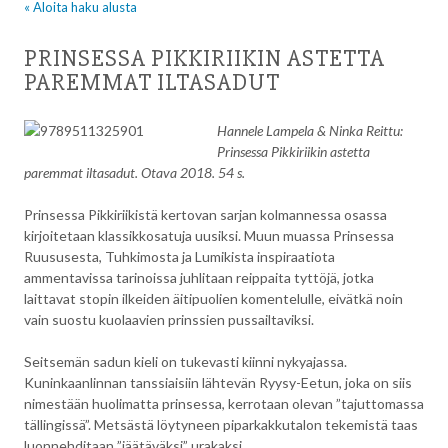
« Aloita haku alusta
PRINSESSA PIKKIRIIKIN ASTETTA
PAREMMAT ILTASADUT
Hannele Lampela & Ninka Reittu:
Prinsessa Pikkiriikin astetta
paremmat iltasadut. Otava 2018. 54 s.
Prinsessa Pikkiriikistä kertovan sarjan kolmannessa osassa
kirjoitetaan klassikkosatuja uusiksi. Muun muassa Prinsessa
Ruususesta, Tuhkimosta ja Lumikista inspiraatiota
ammentavissa tarinoissa juhlitaan reippaita tyttöjä, jotka
laittavat stopin ilkeiden äitipuolien komentelulle, eivätkä noin
vain suostu kuolaavien prinssien pussailtaviksi.
Seitsemän sadun kieli on tukevasti kiinni nykyajassa.
Kuninkaanlinnan tanssiaisiin lähtevän Ryysy-Eetun, joka on siis
nimestään huolimatta prinsessa, kerrotaan olevan ”tajuttomassa
tällingissä”. Metsästä löytyneen piparkakkutalon tekemistä taas
luonnehditaan ”jäätäväksi” urakaksi.