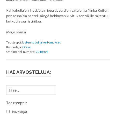
Pähkähullujen, hetkittäin jopa absurdien satujen ja Ninka Reitun
prinsessaisia pastellisävyjä hehkuvan kuvituksen välille rakentuu
kutkuttavaa ristiriitaa.
Marjo Jääskä
Teostyyppi:
lasten sadut ja kertomukset
Kustantaja:
Otava
Onnimanni-numero:
2018/04
HAE ARVOSTELUJA:
Teostyyppi:
kuvakirjat