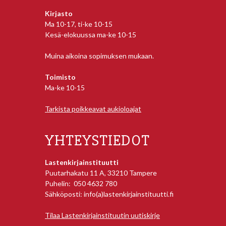
Kirjasto
Ma 10-17, ti-ke 10-15
Kesä-elokuussa ma-ke 10-15
Muina aikoina sopimuksen mukaan.
Toimisto
Ma-ke 10-15
Tarkista poikkeavat aukioloajat
YHTEYSTIEDOT
Lastenkirjainstituutti
Puutarhakatu 11 A, 33210 Tampere
Puhelin: 050 4632 780
Sähköposti: info(a)lastenkirjainstituutti.fi
Tilaa Lastenkirjainstituutin uutiskirje