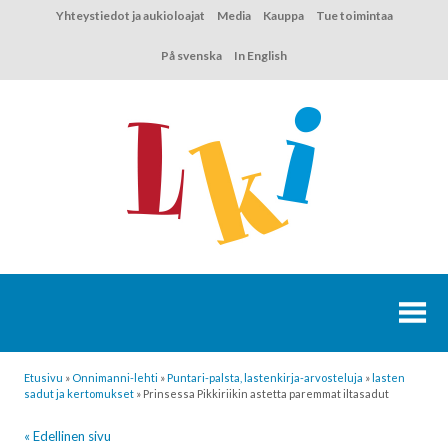
Hyppää
Yhteystiedot ja aukioloajat
Media
Kauppa
Tue toimintaa
sisältöön
På svenska
In English
Etusivu
»
Onnimanni-lehti
»
Puntari-palsta, lastenkirja-arvosteluja
»
lasten
sadut ja kertomukset
»
Prinsessa Pikkiriikin astetta paremmat iltasadut
« Edellinen sivu