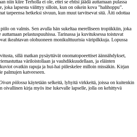
niin kiire Terholla ei ole, ettei se ehtisi jäädä auttamaan pulassa
le, joka lapsesta välittyy silloin, kun on oikein kova ”halihoppu”.
mat tarpeensa hetkeksi sivuun, kun muut tarvitsevat sitä. Äiti odottaa
 piilo on valmis. Sen avulla hän sukeltaa merelliseen tropiikkiin, joka
ee auttamaan pelastuspuuhissa. Tarinassa ja kuvituksessa toistuvat
a ovat ikeahtavan olohuoneen monikulttuurisia väripilkkuja. Lopussa
itusta, sillä matkan pysäyttävät onomatopoeettiset äännähdykset,
iemastuttaa väriloistollaan ja vauhdikkuudellaan, ja eläinten
kuviot ovatkin rapuja ja hui-hai piileskelee milloin missäkin. Kirjan
olle palmujen katveeseen.
Oivan piilossa
käytetään selkeitä, lyhyitä virkkeitä, joissa on kuitenkin
 oivallinen kirja myös itse lukevalle lapselle, jolla on kehittyvä