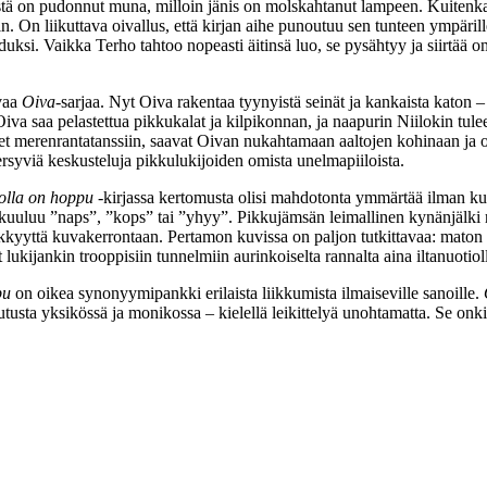
tä on pudonnut muna, milloin jänis on molskahtanut lampeen. Kuitenkaan 
iin. On liikuttava oivallus, että kirjan aihe punoutuu sen tunteen ympäril
duksi. Vaikka Terho tahtoo nopeasti äitinsä luo, se pysähtyy ja siirtää o
uvaa
Oiva
-sarjaa. Nyt Oiva rakentaa tyynyistä seinät ja kankaista katon –
 Oiva saa pelastettua pikkukalat ja kilpikonnan, ja naapurin Niilokin tul
lapset merenrantatanssiin, saavat Oivan nukahtamaan aaltojen kohinaan j
ersyviä keskusteluja pikkulukijoiden omista unelmapiiloista.
olla on hoppu
-kirjassa kertomusta olisi mahdotonta ymmärtää ilman kuv
ä kuuluu ”naps”, ”kops” tai ”yhyy”. Pikkujämsän leimallinen kynänjälki r
erkkyyttä kuvakerrontaan. Pertamon kuvissa on paljon tutkittavaa: maton 
t lukijankin trooppisiin tunnelmiin aurinkoiselta rannalta aina iltanuoti
pu
on oikea synonyymipankki erilaista liikkumista ilmaiseville sanoille.
tusta yksikössä ja monikossa – kielellä leikittelyä unohtamatta. Se onkin