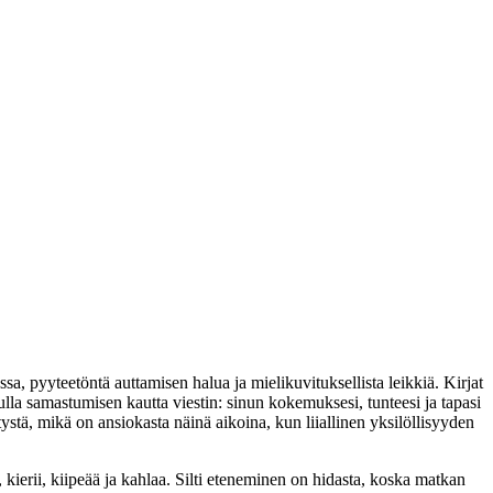
sa, pyyteetöntä auttamisen halua ja mielikuvituksellista leikkiä. Kirjat
lla samastumisen kautta viestin: sinun kokemuksesi, tunteesi ja tapasi
ä, mikä on ansiokasta näinä aikoina, kun liiallinen yksilöllisyyden
kierii, kiipeää ja kahlaa. Silti eteneminen on hidasta, koska matkan