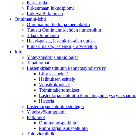
Kirjakopla
Pirkanmaan lukudiplomi
Lukeva Pirkanmaa
Onnimanni-lehti
Onnimannin tiedot ja mediakortti
Tutustu Onnimanni-lehden numeroihin
Tilaa Onnimanni
Haavi-palsta, lastenkirja-alan uutisia
Puntari-palsta, lastenkirja-arvosteluja
Info
Yhteystiedot ja aukioloajat
Tapahtumat
Lastenkirjainstituutin kannatusyhdistys ry
Liity jäseneksi!
Hallituksen esittely
Vuosikokoukset
Toimintakertomukset
Lastenkirjainstituutin kannatusyhdistys ry:n säännö
Historia
Lastenkirjainstituutin strategia
Yhteistyökumppanit
Palkinnot
Onnimanni-palkinto
Punni-kirjallisuuspalkinto
Tule vierailulle