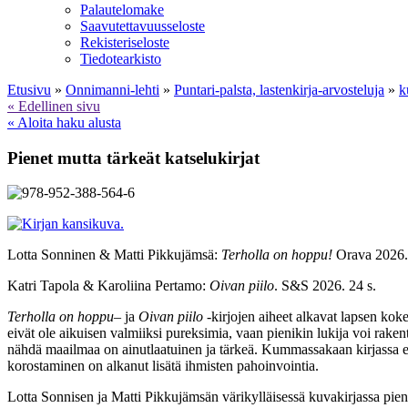
Palautelomake
Saavutettavuusseloste
Rekisteriseloste
Tiedotearkisto
Etusivu
»
Onnimanni-lehti
»
Puntari-palsta, lastenkirja-arvosteluja
»
k
« Edellinen sivu
« Aloita haku alusta
Pienet mutta tärkeät katselukirjat
Lotta Sonninen & Matti Pikkujämsä:
Terholla on hoppu!
Orava 2026. 
Katri Tapola & Karoliina Pertamo:
Oivan piilo
. S&S 2026. 24 s.
Terholla on hoppu
– ja
Oivan piilo
-kirjojen aiheet alkavat lapsen koke
eivät ole aikuisen valmiiksi pureksimia, vaan pienikin lukija voi rake
nähdä maailmaa on ainutlaatuinen ja tärkeä. Kummassakaan kirjassa ei
korostaminen on alkanut lisätä ihmisten pahoinvointia.
Lotta Sonnisen ja Matti Pikkujämsän värikylläisessä kuvakirjassa piene