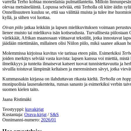
varrella Terho kohtaa monenlaisia pulmatilanteita. Milloin linnunpesäs
olevaa metsäneläintä. Lopussa selviää, että Terholla oli kiire äidin syl
Onnellisuuteen kuuluu se, että saa välittää muista ja tulee itse huomioi
kyllä, ja siihen voi luottaa.
Oivan piilo
jatkaa leikkiin ja lapsen mielikuvituksen voimaan perust
lienee muisto tai mielikuva isän kotiseudusta. Turvallisesta piilostaan
värikkäät, Afrikan maanosaan viittaavat tekstiilit, jotka innostavat 
jäädään miettimään, millainen olisi Niilon piilo, mikä saanee aikaan h
Molemmissa kirjoissa kuvitus vie tarinaa eteen päin. Esimerkiksi
Terh
joiden merkitys selviää vasta kuvista: lapsen kanssa voi miettiä, mist
ilmeikkyys ja tunteita ilmaisevat katseet tuovat tunnistettavuutta ja h
sivuilla toistuvat lämpimät keltaisen ja merensinisen sävyt, jotka vievä
Kummassakin kirjassa on ilahduttavan rikasta kieltä.
Terholla on hop
monipuolisia lauserakenteita, runsas sanasto ja esimerkiksi verbin taivu
suomen kielen taito.
Jaana Ristimäki
Teostyyppi:
kuvakirjat
Kustantaja:
Orava-kirjat
/
S&S
Onnimanni-numero:
2026/01