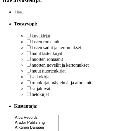
Hae arvosteluja:
Teostyyppi:
kuvakirjat
lasten romaanit
lasten sadut ja kertomukset
muut lastenkirjat
nuorten romaanit
nuorten novellit ja kertomukset
muut nuortenkirjat
selkokirjat
runokirjat, näytelmät ja aforismit
sarjakuvat
tietokirjat
Kustantaja: