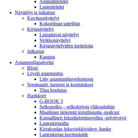
Ammattilehdet
Lastenlehdet
Näyttelyt ja julkaisut
Kuvitusnäyttelyt
Kokoelman taiteilijat
Kirjanäyttelyt
Lainattavat näyttelyt
Verkkonäyttelyt
Kirjanäyttelyiden luetteloita
Julkaisut
Kauppa
Asiantuntija­palvelut
Blogi
Löydä asiantuntija
Liity asiantuntijaverkostoon
Seminaarit, luennot ja koulutukset
Tilaa koulutus
Hankkeet
G-BOOK 3
Selkopolku – selkokirjoja yläkouluihin
Maailman tärkeintä kirjallisuutta -podcast
Kansallinen lukudiplomisovellus -selvitystyö
Lastenkirjasilta
Kirjakoplan lukuvinkkivideot -hanke
Lastenkirjan kuvitustaide