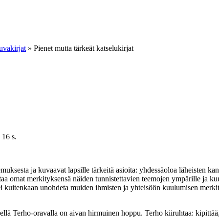
uvakirjat
»
Pienet mutta tärkeät katselukirjat
16 s.
muksesta ja kuvaavat lapsille tärkeitä asioita: yhdessäoloa läheisten kans
ntaa omat merkityksensä näiden tunnistettavien teemojen ympärille ja kuu
 kuitenkaan unohdeta muiden ihmisten ja yhteisöön kuulumisen merkityst
llä Terho-oravalla on aivan hirmuinen hoppu. Terho kiiruhtaa: kipittää, 