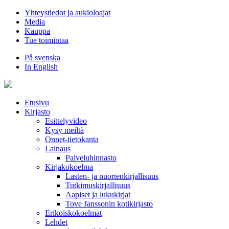
Hyppää
Yhteystiedot ja aukioloajat
sisältöön
Media
Kauppa
Tue toimintaa
På svenska
In English
Etusivu
Kirjasto
Esittelyvideo
Kysy meiltä
Onnet-tietokanta
Lainaus
Palveluhinnasto
Kirjakokoelma
Lasten- ja nuortenkirjallisuus
Tutkimuskirjallisuus
Aapiset ja lukukirjat
Tove Janssonin kotikirjasto
Erikoiskokoelmat
Lehdet