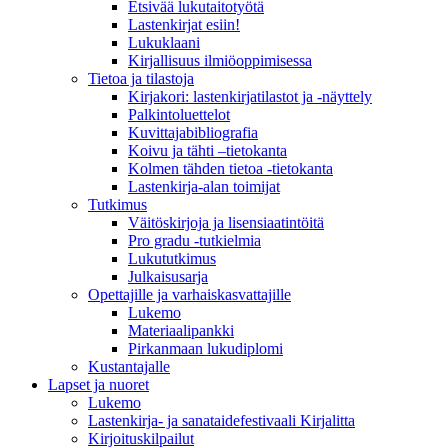
Etsivää lukutaitotyötä
Lastenkirjat esiin!
Lukuklaani
Kirjallisuus ilmiöoppimisessa
Tietoa ja tilastoja
Kirjakori: lastenkirjatilastot ja -näyttely
Palkintoluettelot
Kuvittaja­bibliografia
Koivu ja tähti –tietokanta
Kolmen tähden tietoa -tietokanta
Lastenkirja-alan toimijat
Tutkimus
Väitöskirjoja ja lisensiaatintöitä
Pro gradu -tutkielmia
Lukututkimus
Julkaisusarja
Opettajille ja varhaiskasvattajille
Lukemo
Materiaalipankki
Pirkanmaan lukudiplomi
Kustantajalle
Lapset ja nuoret
Lukemo
Lastenkirja- ja sanataidefestivaali Kirjalitta
Kirjoituskilpailut