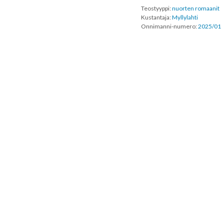
Teostyyppi:
nuorten romaanit
Kustantaja:
Myllylahti
Onnimanni-numero:
2025/01