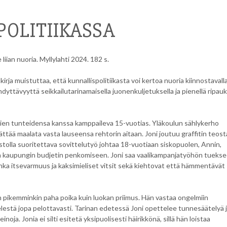
OLITIIKASSA
liian nuoria. Myllylahti 2024. 182 s.
ja muistuttaa, että kunnallispolitiikasta voi kertoa nuoria kiinnostavall
ihdyttävyyttä seikkailutarinamaisella juonenkuljetuksella ja pienellä ripauk
ien tunteidensa kanssa kamppaileva 15-vuotias. Yläkoulun sählykerho
ttää maalata vasta lauseensa rehtorin aitaan. Joni joutuu graffitin teost
tolla suoritettava sovittelutyö johtaa 18-vuotiaan siskopuolen, Annin,
 kaupungin budjetin penkomiseen. Joni saa vaalikampanjatyöhön tueks
nka itsevarmuus ja kaksimieliset vitsit sekä kiehtovat että hämmentävät
n pikemminkin paha poika kuin luokan priimus. Hän vastaa ongelmiin
lestä jopa pelottavasti. Tarinan edetessä Joni opettelee tunnesäätelyä 
noja. Jonia ei silti esitetä yksipuolisesti häirikkönä, sillä hän loistaa