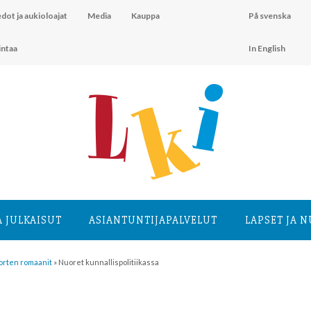
dot ja aukioloajat
Media
Kauppa
På svenska
intaa
In English
A JULKAISUT
ASIANTUNTIJA­PALVELUT
LAPSET JA 
orten romaanit
»
Nuoret kunnallispolitiikassa