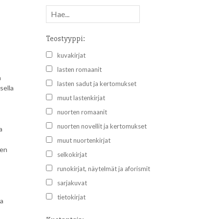
Teostyyppi:
kuvakirjat
lasten romaanit
a
lasten sadut ja kertomukset
sella
muut lastenkirjat
nuorten romaanit
nuorten novellit ja kertomukset
a
muut nuortenkirjat
een
selkokirjat
runokirjat, näytelmät ja aforismit
sarjakuvat
tietokirjat
ja