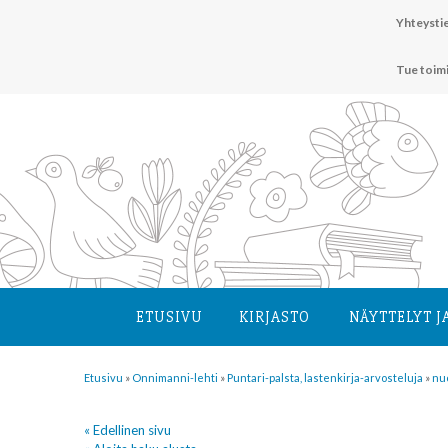
Hyppää
Yhteystie
sisältöön
Tue toim
ETUSIVU
KIRJASTO
NÄYTTELYT J
Etusivu
»
Onnimanni-lehti
»
Puntari-palsta, lastenkirja-arvosteluja
»
nu
« Edellinen sivu