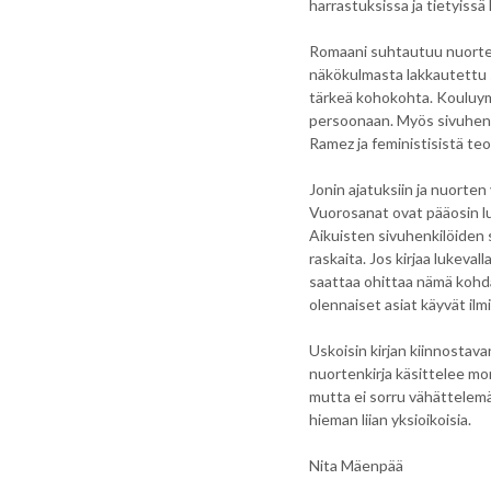
harrastuksissa ja tietyissä
Romaani suhtautuu nuorten 
näkökulmasta lakkautettu sä
tärkeä kohokohta. Kouluym
persoonaan. Myös sivuhenk
Ramez ja feministisistä teo
Jonin ajatuksiin ja nuorten
Vuorosanat ovat pääosin luo
Aikuisten sivuhenkilöiden s
raskaita. Jos kirjaa lukeva
saattaa ohittaa nämä kohdat
olennaiset asiat käyvät ilm
Uskoisin kirjan kiinnostav
nuortenkirja käsittelee mo
mutta ei sorru vähättelemää
hieman liian yksioikoisia.
Nita Mäenpää