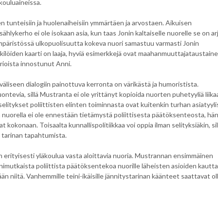
 kouluaineissa.
tunteisiin ja huolenaiheisiin ymmärtäen ja arvostaen. Aikuisen
hlykerho ei ole isokaan asia, kun taas Jonin kaltaiselle nuorelle se on ar
päristössä ulkopuolisuutta kokeva nuori samastuu varmasti Jonin
ilöiden kaarti on laaja, hyviä esimerkkejä ovat maahanmuuttajataustain
rioista innostunut Anni.
 väliseen dialogiin painottuva kerronta on värikästä ja humoristista.
ntevia, sillä Mustranta ei ole yrittänyt kopioida nuorten puhetyyliä liika
elitykset poliittisten elinten toiminnasta ovat kuitenkin turhan asiatyylis
lla nuorella ei ole ennestään tietämystä poliittisesta päätöksenteosta, hä
 kokonaan. Toisaalta kunnallispolitiikkaa voi oppia ilman selityksiäkin, sil
i tarinan tapahtumista.
an erityisesti yläkoulua vasta aloittavia nuoria. Mustrannan ensimmäinen
nimutkaista poliittista päätöksentekoa nuorille läheisten asioiden kautta
n niitä. Vanhemmille teini-ikäisille jännitystarinan käänteet saattavat oll