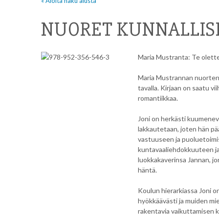
« Aloita haku alusta
NUORET KUNNALLISP
Maria Mustranta: Te olette 
Maria Mustrannan nuortenkir
tavalla. Kirjaan on saatu vi
romantiikkaa.
Joni on herkästi kuumenev
lakkautetaan, joten hän pää
vastuuseen ja puoluetoimis
kuntavaaliehdokkuuteen ja
luokkakaverinsa Jannan, jo
häntä.
Koulun hierarkiassa Joni o
hyökkäävästi ja muiden mie
rakentavia vaikuttamisen kei