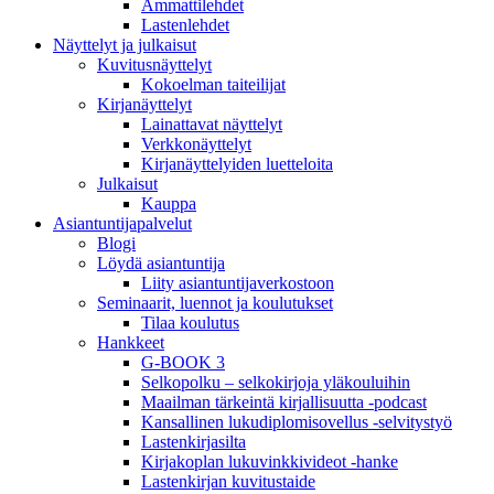
Ammattilehdet
Lastenlehdet
Näyttelyt ja julkaisut
Kuvitusnäyttelyt
Kokoelman taiteilijat
Kirjanäyttelyt
Lainattavat näyttelyt
Verkkonäyttelyt
Kirjanäyttelyiden luetteloita
Julkaisut
Kauppa
Asiantuntija­palvelut
Blogi
Löydä asiantuntija
Liity asiantuntijaverkostoon
Seminaarit, luennot ja koulutukset
Tilaa koulutus
Hankkeet
G-BOOK 3
Selkopolku – selkokirjoja yläkouluihin
Maailman tärkeintä kirjallisuutta -podcast
Kansallinen lukudiplomisovellus -selvitystyö
Lastenkirjasilta
Kirjakoplan lukuvinkkivideot -hanke
Lastenkirjan kuvitustaide