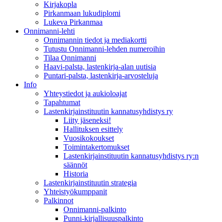
Kirjakopla
Pirkanmaan lukudiplomi
Lukeva Pirkanmaa
Onnimanni-lehti
Onnimannin tiedot ja mediakortti
Tutustu Onnimanni-lehden numeroihin
Tilaa Onnimanni
Haavi-palsta, lastenkirja-alan uutisia
Puntari-palsta, lastenkirja-arvosteluja
Info
Yhteystiedot ja aukioloajat
Tapahtumat
Lastenkirjainstituutin kannatusyhdistys ry
Liity jäseneksi!
Hallituksen esittely
Vuosikokoukset
Toimintakertomukset
Lastenkirjainstituutin kannatusyhdistys ry:n
säännöt
Historia
Lastenkirjainstituutin strategia
Yhteistyökumppanit
Palkinnot
Onnimanni-palkinto
Punni-kirjallisuuspalkinto