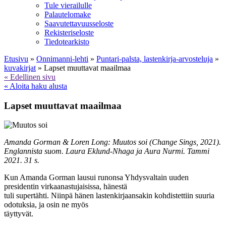
Tule vierailulle
Palautelomake
Saavutettavuusseloste
Rekisteriseloste
Tiedotearkisto
Etusivu
»
Onnimanni-lehti
»
Puntari-palsta, lastenkirja-arvosteluja
»
kuvakirjat
»
Lapset muuttavat maailmaa
« Edellinen sivu
« Aloita haku alusta
Lapset muuttavat maailmaa
Amanda Gorman & Loren Long: Muutos soi (Change Sings, 2021).
Englannista suom. Laura Eklund-Nhaga ja Aura Nurmi. Tammi
2021. 31 s.
Kun Amanda Gorman lausui runonsa Yhdysvaltain uuden
presidentin virkaanastujaisissa, hänestä
tuli supertähti. Niinpä hänen lastenkirjaansakin kohdistettiin suuria
odotuksia, ja osin ne myös
täyttyvät.