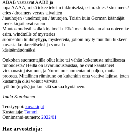
ABAB vastaavat AABB ja
jopa AAAA, mikä tekee tekstin tukkoiseksi, esim. skies / streamers /
cries / dreamers versus taivaitten
/ nauhojen / unelmoijien / huutojen. Toisin kuin Gorman kääntäjät
myös kirjoittavat sanan
Muutos oudosti isolla kirjaimella. Eikä metaforiakaan aina noteerata:
esim. windmills of mysteries
suomentuu tuulimyllyjä, mysteereitä, jolloin mylly muuttuu liikkeen
kuvasta konkreettiseksi ja samalla
käsittämättömäksi.
Onkohan suomentajilla ollut kiire tai vähän kokemusta mitallisesta
runoudesta? Heillä on lavarunoustaustaa, he ovat kääntäneet
virkaanastujaisrunon, ja Nurmi on suomentanut paljon, mutta
proosaa. Mitallinen riimiruno on kuitenkin oma vaativa lajinsa, joten
kustantaja olisi voinut värvätä
työhön (myös) jonkun sitä sarkaa kyntäneen.
Tuula Korolainen
Teostyyppi:
kuvakirjat
Kustantaja:
Tammi
Onnimanni-numero:
2022/01
Hae arvosteluja: