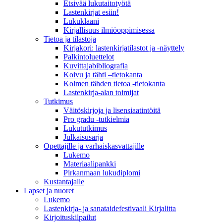
Etsivää lukutaitotyötä
Lastenkirjat esiin!
Lukuklaani
Kirjallisuus ilmiöoppimisessa
Tietoa ja tilastoja
Kirjakori: lastenkirjatilastot ja -näyttely
Palkintoluettelot
Kuvittaja­bibliografia
Koivu ja tähti –tietokanta
Kolmen tähden tietoa -tietokanta
Lastenkirja-alan toimijat
Tutkimus
Väitöskirjoja ja lisensiaatintöitä
Pro gradu -tutkielmia
Lukututkimus
Julkaisusarja
Opettajille ja varhaiskasvattajille
Lukemo
Materiaalipankki
Pirkanmaan lukudiplomi
Kustantajalle
Lapset ja nuoret
Lukemo
Lastenkirja- ja sanataidefestivaali Kirjalitta
Kirjoituskilpailut