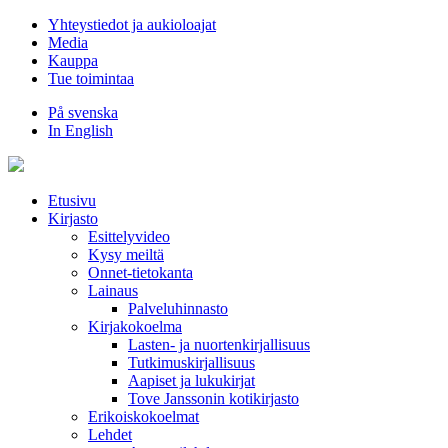
Hyppää
Yhteystiedot ja aukioloajat
sisältöön
Media
Kauppa
Tue toimintaa
På svenska
In English
Etusivu
Kirjasto
Esittelyvideo
Kysy meiltä
Onnet-tietokanta
Lainaus
Palveluhinnasto
Kirjakokoelma
Lasten- ja nuortenkirjallisuus
Tutkimuskirjallisuus
Aapiset ja lukukirjat
Tove Janssonin kotikirjasto
Erikoiskokoelmat
Lehdet