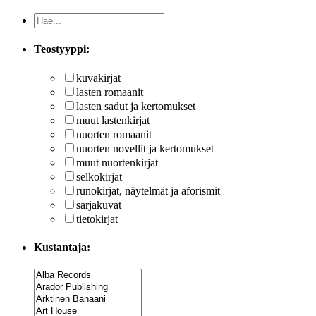
Teostyyppi:
kuvakirjat
lasten romaanit
lasten sadut ja kertomukset
muut lastenkirjat
nuorten romaanit
nuorten novellit ja kertomukset
muut nuortenkirjat
selkokirjat
runokirjat, näytelmät ja aforismit
sarjakuvat
tietokirjat
Kustantaja: