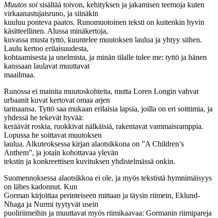
Muutos soi
sisältää toivon, kehityksen ja jakamisen teemoja kuten
virkaanastujaisruno, ja siinäkin
kuuluu ponteva paatos. Runomuotoinen teksti on kuitenkin hyvin
käsitteellinen. Alussa minäkertoja,
kuvassa musta tyttö, kuuntelee muutoksen laulua ja yhtyy siihen.
Laulu kertoo erilaisuudesta,
kohtaamisesta ja unelmista, ja minän tilalle tulee me: tyttö ja hänen
kanssaan laulavat muuttavat
maailmaa.
Runossa ei mainita muutoskohteita, mutta Loren Longin vahvat
urbaanit kuvat kertovat omaa arjen
tarinaansa. Tyttö saa mukaan erilaisia lapsia, joilla on eri soittimia, ja
yhdessä he tekevät hyvää:
keräävät roskia, ruokkivat nälkäisiä, rakentavat vammaisramppia.
Lopussa he soittavat muutoksen
laulua. Alkuteoksessa kirjan alaotsikkona on ”A Children’s
Anthem”, ja jotain kohottavaa ylevän
tekstin ja konkreettisen kuvituksen yhdistelmässä onkin.
Suomennoksessa alaotsikkoa ei ole, ja myös tekstistä hymnimäisyys
on lähes kadonnut. Kun
Gorman kirjoittaa perinteiseen mittaan ja täysin riimein, Eklund-
Nhaga ja Nurmi tyytyvät usein
puoliriimeihin ja muuttavat myös riimikaavaa: Gormanin riimipareja