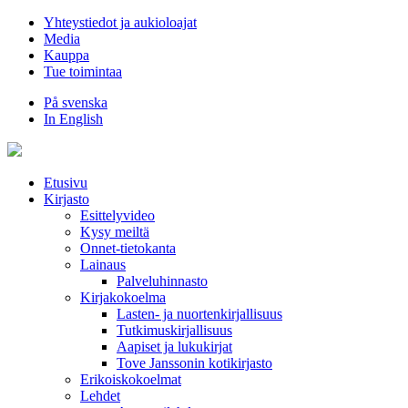
Hyppää
Yhteystiedot ja aukioloajat
sisältöön
Media
Kauppa
Tue toimintaa
På svenska
In English
Etusivu
Kirjasto
Esittelyvideo
Kysy meiltä
Onnet-tietokanta
Lainaus
Palveluhinnasto
Kirjakokoelma
Lasten- ja nuortenkirjallisuus
Tutkimuskirjallisuus
Aapiset ja lukukirjat
Tove Janssonin kotikirjasto
Erikoiskokoelmat
Lehdet