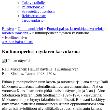
Tule vierailulle
Palautelomake
Saavutettavuusseloste
Rekisteriseloste
Tiedotearkisto
Etusivu
»
Onnimanni-lehti
»
Puntari-palsta, lastenkirja-arvosteluja
»
nuorten romaanit
»
Kulttuuriperheen tyttären kasvutarina
« Edellinen sivu
« Aloita haku alusta
Kulttuuriperheen tyttären kasvutarina
Raili Mikkanen: Haluan näytellä! Tuusulanjärven
Ruth Sibelius. Tammi 2023. 270 s.
Pitkän ja monipuolisen uran lasten- ja nuortenkirjailijana tehnyt Raili
Mikkanen tunnetaan historiallisista nuortenromaaneistaan. Nyt on
vuorossa Kansallisteatterin pitkäaikaisen näyttelijän ja Jean ja Aino
Sibeliuksen tyttären, Ruth Snellmanin (1894–1976), kasvutarina.
Mikkanen on perehtynyt faktoihin huolellisesti. Romaani keskittyy
kuvaamaan teatterista kiinnostuneen Ruthin oppikouluvuosia sekä
päätymistä avioliittoon näyttelijäkollega Jussi Snellmanin kanssa.