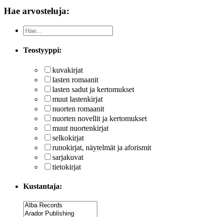
Hae arvosteluja:
Teostyyppi:
kuvakirjat
lasten romaanit
lasten sadut ja kertomukset
muut lastenkirjat
nuorten romaanit
nuorten novellit ja kertomukset
muut nuortenkirjat
selkokirjat
runokirjat, näytelmät ja aforismit
sarjakuvat
tietokirjat
Kustantaja: