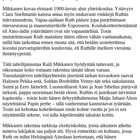
Mikkanen kuvaa eloisasti 1900-luvun alun yhteiskoulua. Ystävyys
Clara Snellmanin kanssa antaa myös mukavasti vinkkejä Ruthin
tulevaisuudesta. Vapaa-ajallaan Ruth pääsee jopa purjehtimaan
miesseurassa ja maaseuturetkelle Espooseen. Koulukortteeriemännät
eli Aino-äidin ystävättäret ovat siis vapaamielisiä. Tosin
muistelmissaan Ruth mainitsee tätien olleen vähän vanhanaikaisia,
millä hän tarkoittaa ennen muuta sitä, että heidän sosieteettinsa
koostui porvarispiireihin kuuluvista, eli Ruthille itselleen vieraista
ihmistyypeistä.
Tätä taiteilijataustaa Raili Mikkanen hyödyntää taitavasti, ja
oikeastaan koko romaani rakentuu tämän idean varaan.
Tuusulanjärven taiteilijayhteisön jäsenistä tarkan kuvauksen saavat
Halosen Pekka-setä, Soldan-Brofeldtin Venny-täti sekä sukulaisista
Saimi ja Eero Järnefelt. Luonnollisesti Aino ja Jean Sibelius piirtyvät
tarkasti, pappa suorastaan herää eloon. Ruthin ei juurikaan tarvinnut
kapinoida – toisin kuin hänen debyyttihahmonsa Maiju Juhani Ahon
näytelmässä Papin perhe – sillä vanhemmat kannustavat tytärtään.
Tosin isä kehottaa kokeilemaan ensin kolme vuotta ja jos ei ura
näyttämöllä urkene, voi tulla häpeilemättä takaisin kotiin.
Mikkanen rakentaa tarkkoja yksityiskohtia, joista aikuinen aihetta
tunteva lukijakin saa paljon irti. Hyvä esimerkki on kohtaus, jossa
Ruth on tullut Helsingistä Ainolaan kertomaan, että hänen