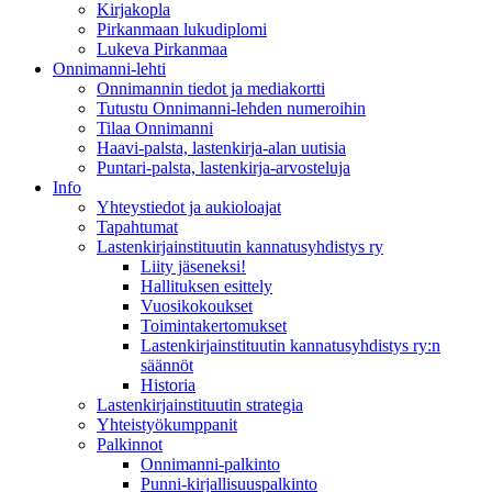
Kirjakopla
Pirkanmaan lukudiplomi
Lukeva Pirkanmaa
Onnimanni-lehti
Onnimannin tiedot ja mediakortti
Tutustu Onnimanni-lehden numeroihin
Tilaa Onnimanni
Haavi-palsta, lastenkirja-alan uutisia
Puntari-palsta, lastenkirja-arvosteluja
Info
Yhteystiedot ja aukioloajat
Tapahtumat
Lastenkirjainstituutin kannatusyhdistys ry
Liity jäseneksi!
Hallituksen esittely
Vuosikokoukset
Toimintakertomukset
Lastenkirjainstituutin kannatusyhdistys ry:n
säännöt
Historia
Lastenkirjainstituutin strategia
Yhteistyökumppanit
Palkinnot
Onnimanni-palkinto
Punni-kirjallisuuspalkinto