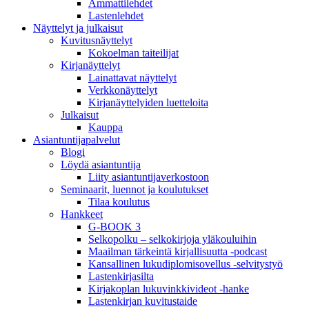
Ammattilehdet
Lastenlehdet
Näyttelyt ja julkaisut
Kuvitusnäyttelyt
Kokoelman taiteilijat
Kirjanäyttelyt
Lainattavat näyttelyt
Verkkonäyttelyt
Kirjanäyttelyiden luetteloita
Julkaisut
Kauppa
Asiantuntija­palvelut
Blogi
Löydä asiantuntija
Liity asiantuntijaverkostoon
Seminaarit, luennot ja koulutukset
Tilaa koulutus
Hankkeet
G-BOOK 3
Selkopolku – selkokirjoja yläkouluihin
Maailman tärkeintä kirjallisuutta -podcast
Kansallinen lukudiplomisovellus -selvitystyö
Lastenkirjasilta
Kirjakoplan lukuvinkkivideot -hanke
Lastenkirjan kuvitustaide