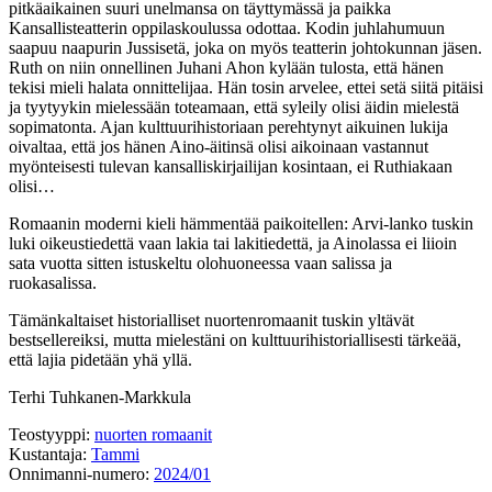
pitkäaikainen suuri unelmansa on täyttymässä ja paikka
Kansallisteatterin oppilaskoulussa odottaa. Kodin juhlahumuun
saapuu naapurin Jussisetä, joka on myös teatterin johtokunnan jäsen.
Ruth on niin onnellinen Juhani Ahon kylään tulosta, että hänen
tekisi mieli halata onnittelijaa. Hän tosin arvelee, ettei setä siitä pitäisi
ja tyytyykin mielessään toteamaan, että syleily olisi äidin mielestä
sopimatonta. Ajan kulttuurihistoriaan perehtynyt aikuinen lukija
oivaltaa, että jos hänen Aino-äitinsä olisi aikoinaan vastannut
myönteisesti tulevan kansalliskirjailijan kosintaan, ei Ruthiakaan
olisi…
Romaanin moderni kieli hämmentää paikoitellen: Arvi-lanko tuskin
luki oikeustiedettä vaan lakia tai lakitiedettä, ja Ainolassa ei liioin
sata vuotta sitten istuskeltu olohuoneessa vaan salissa ja
ruokasalissa.
Tämänkaltaiset historialliset nuortenromaanit tuskin yltävät
bestsellereiksi, mutta mielestäni on kulttuurihistoriallisesti tärkeää,
että lajia pidetään yhä yllä.
Terhi Tuhkanen-Markkula
Teostyyppi:
nuorten romaanit
Kustantaja:
Tammi
Onnimanni-numero:
2024/01