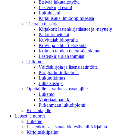
Etsivää lukutaitotyötä
Lastenkirjat esiin!
Lukuklaani
Kirjallisuus ilmiöoppimisessa
Tietoa ja tilastoja
Kirjakori: lastenkirjatilastot ja -näyttely
Palkintoluettelot
Kuvittaja­bibliografia
Koivu ja tähti –tietokanta
Kolmen tähden tietoa -tietokanta
Lastenkirja-alan toimijat
Tutkimus
Väitöskirjoja ja lisensiaatintöitä
Pro gradu -tutkielmia
Lukututkimus
Julkaisusarja
Opettajille ja varhaiskasvattajille
Lukemo
Materiaalipankki
Pirkanmaan lukudiplomi
Kustantajalle
Lapset ja nuoret
Lukemo
Lastenkirja- ja sanataidefestivaali Kirjalitta
Kirjoituskilpailut