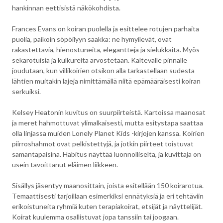
hankinnan eettisistä näkökohdista.
Frances Evans on koiran puolella ja esittelee rotujen parhaita
puolia, paikoin söpöilyyn saakka: ne hymyilevät, ovat
rakastettavia, hienostuneita, elegantteja ja sielukkaita. Myös
sekarotuisia ja kulkureita arvostetaan. Kaltevalle pinnalle
joudutaan, kun villikoirien otsikon alla tarkastellaan sudesta
lähtien muitakin lajeja nimittämällä niitä epämääräisesti koiran
serkuiksi.
Kelsey Heatonin kuvitus on suurpiirteistä. Kartoissa maanosat
ja meret hahmottuvat ylimalkaisesti, mutta esitystapa saattaa
olla linjassa muiden Lonely Planet Kids -kirjojen kanssa. Koirien
piirroshahmot ovat pelkistettyjä, ja jotkin piirteet toistuvat
samantapaisina. Habitus näyttää luonnolliselta, ja kuvittaja on
usein tavoittanut eläimen liikkeen.
Sisällys jäsentyy maanosittain, joista esitellään 150 koirarotua.
Temaattisesti tarjoillaan esimerkiksi ennätyksiä ja eri tehtäviin
erikoistuneita ryhmiä kuten terapiakoirat, etsijät ja näyttelijät.
Koirat kuulemma osallistuvat jopa tanssiin tai joogaan.