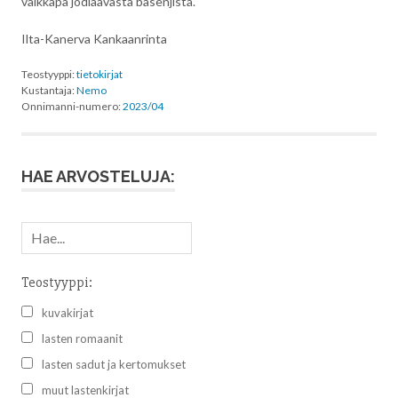
vaikkapa jodlaavasta basenjista.
Ilta-Kanerva Kankaanrinta
Teostyyppi:
tietokirjat
Kustantaja:
Nemo
Onnimanni-numero:
2023/04
HAE ARVOSTELUJA:
Teostyyppi:
kuvakirjat
lasten romaanit
lasten sadut ja kertomukset
muut lastenkirjat