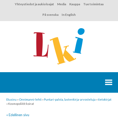
Hyppää
Yhteystiedot ja aukioloajat
Media
Kauppa
Tue toimintaa
sisältöön
På svenska
In English
Etusivu
»
Onnimanni-lehti
»
Puntari-palsta, lastenkirja-arvosteluja
»
tietokirjat
»
Kosmopoliitit koirat
« Edellinen sivu