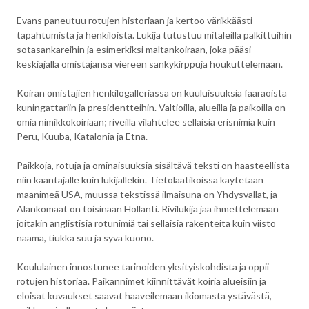
Evans paneutuu rotujen historiaan ja kertoo värikkäästi
tapahtumista ja henkilöistä. Lukija tutustuu mitaleilla palkittuihin
sotasankareihin ja esimerkiksi maltankoiraan, joka pääsi
keskiajalla omistajansa viereen sänkykirppuja houkuttelemaan.
Koiran omistajien henkilögalleriassa on kuuluisuuksia faaraoista
kuningattariin ja presidentteihin. Valtioilla, alueilla ja paikoilla on
omia nimikkokoiriaan; riveillä vilahtelee sellaisia erisnimiä kuin
Peru, Kuuba, Katalonia ja Etna.
Paikkoja, rotuja ja ominaisuuksia sisältävä teksti on haasteellista
niin kääntäjälle kuin lukijallekin. Tietolaatikoissa käytetään
maanimeä USA, muussa tekstissä ilmaisuna on Yhdysvallat, ja
Alankomaat on toisinaan Hollanti. Rivilukija jää ihmettelemään
joitakin anglistisia rotunimiä tai sellaisia rakenteita kuin viisto
naama, tiukka suu ja syvä kuono.
Koululainen innostunee tarinoiden yksityiskohdista ja oppii
rotujen historiaa. Paikannimet kiinnittävät koiria alueisiin ja
eloisat kuvaukset saavat haaveilemaan ikiomasta ystävästä,