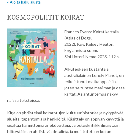
« Aloita haku alusta
KOSMOPOLIITIT KOIRAT
Frances Evans: Koirat kartalla
(Atlas of Dogs,
2022). Kuv. Kelsey Heaton.
Englannista suom.
Sini Linteri. Nemo 2023. 112 s.
Alkuteoksen kustantaja,
australialainen Lonely Planet, on
erikoistunut matkaoppaisiin,
joten se tuntee maailman ja osaa
kartat. Asiantuntemus näkyy
näissä teksteissä.
Kirja on yhdistelmä koirarotujen kulttuurihistoriaa ja nykypäivää,
alueita, tapahtumia ja henkilöitä. Käsittely on sopivan kevyttä ja
sisältää harmittomia anekdootteja. Jalostuskritiikki ilmaistaan
hillitysti ilman ahdistavia detaljeja, ja muistutetaan koiran