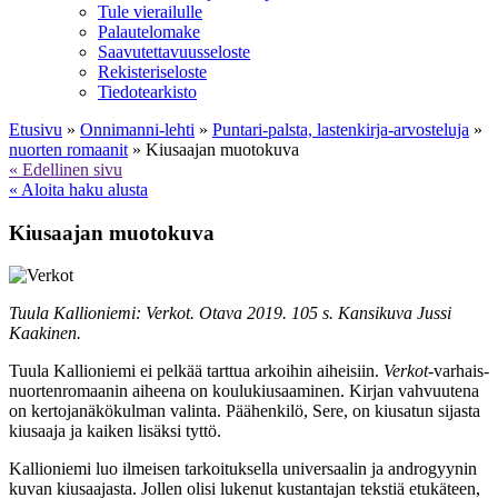
Tule vierailulle
Palautelomake
Saavutettavuusseloste
Rekisteriseloste
Tiedotearkisto
Etusivu
»
Onnimanni-lehti
»
Puntari-palsta, lastenkirja-arvosteluja
»
nuorten romaanit
»
Kiusaajan muotokuva
« Edellinen sivu
« Aloita haku alusta
Kiusaajan muotokuva
Tuula Kallioniemi: Verkot. Otava 2019. 105 s. Kansikuva Jussi
Kaakinen.
Tuula Kallioniemi ei pelkää tarttua arkoihin aiheisiin.
Verkot
-varhais­
nuortenromaanin ai­heena on koulukiusaaminen. Kirjan vahvuutena
on kertojanäkökulman valinta. Päähenkilö, Sere, on kiusatun sijasta
kiusaaja ja kaiken lisäksi tyttö.
Kallioniemi luo ilmeisen tarkoituksella universaalin ja androgyynin
kuvan kiusaajasta. Jollen olisi lukenut kustantajan tekstiä etukäteen,