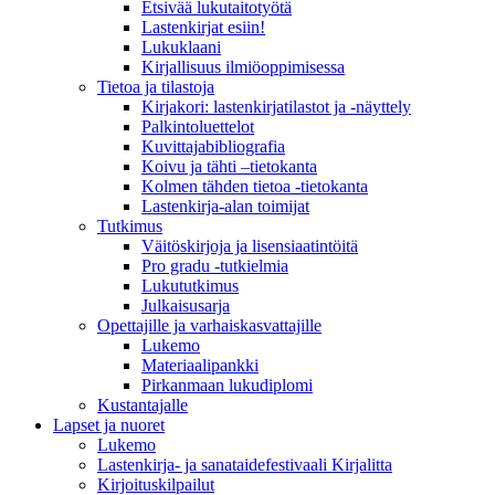
Etsivää lukutaitotyötä
Lastenkirjat esiin!
Lukuklaani
Kirjallisuus ilmiöoppimisessa
Tietoa ja tilastoja
Kirjakori: lastenkirjatilastot ja -näyttely
Palkintoluettelot
Kuvittaja­bibliografia
Koivu ja tähti –tietokanta
Kolmen tähden tietoa -tietokanta
Lastenkirja-alan toimijat
Tutkimus
Väitöskirjoja ja lisensiaatintöitä
Pro gradu -tutkielmia
Lukututkimus
Julkaisusarja
Opettajille ja varhaiskasvattajille
Lukemo
Materiaalipankki
Pirkanmaan lukudiplomi
Kustantajalle
Lapset ja nuoret
Lukemo
Lastenkirja- ja sanataidefestivaali Kirjalitta
Kirjoituskilpailut