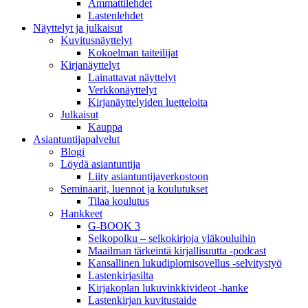
Ammattilehdet
Lastenlehdet
Näyttelyt ja julkaisut
Kuvitusnäyttelyt
Kokoelman taiteilijat
Kirjanäyttelyt
Lainattavat näyttelyt
Verkkonäyttelyt
Kirjanäyttelyiden luetteloita
Julkaisut
Kauppa
Asiantuntija­palvelut
Blogi
Löydä asiantuntija
Liity asiantuntijaverkostoon
Seminaarit, luennot ja koulutukset
Tilaa koulutus
Hankkeet
G-BOOK 3
Selkopolku – selkokirjoja yläkouluihin
Maailman tärkeintä kirjallisuutta -podcast
Kansallinen lukudiplomisovellus -selvitystyö
Lastenkirjasilta
Kirjakoplan lukuvinkkivideot -hanke
Lastenkirjan kuvitustaide