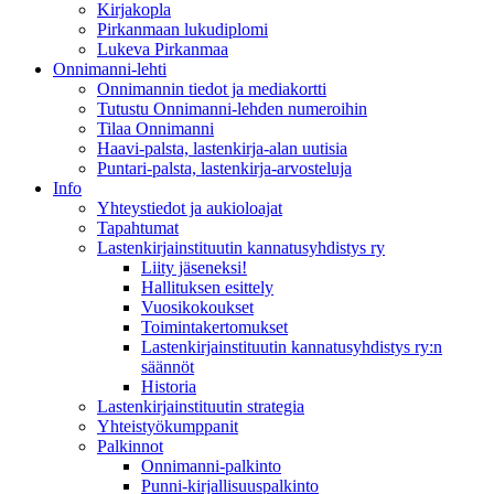
Kirjakopla
Pirkanmaan lukudiplomi
Lukeva Pirkanmaa
Onnimanni-lehti
Onnimannin tiedot ja mediakortti
Tutustu Onnimanni-lehden numeroihin
Tilaa Onnimanni
Haavi-palsta, lastenkirja-alan uutisia
Puntari-palsta, lastenkirja-arvosteluja
Info
Yhteystiedot ja aukioloajat
Tapahtumat
Lastenkirjainstituutin kannatusyhdistys ry
Liity jäseneksi!
Hallituksen esittely
Vuosikokoukset
Toimintakertomukset
Lastenkirjainstituutin kannatusyhdistys ry:n
säännöt
Historia
Lastenkirjainstituutin strategia
Yhteistyökumppanit
Palkinnot
Onnimanni-palkinto
Punni-kirjallisuuspalkinto