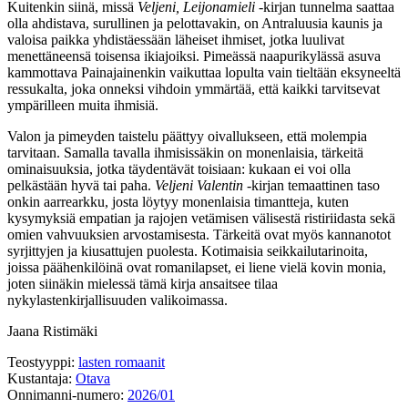
Kuitenkin siinä, missä
Veljeni, Leijonamieli
-kirjan tunnelma saattaa
olla ahdistava, surullinen ja pelottavakin, on Antraluusia kaunis ja
valoisa paikka yhdistäessään läheiset ihmiset, jotka luulivat
menettäneensä toisensa ikiajoiksi. Pimeässä naapurikylässä asuva
kammottava Painajainenkin vaikuttaa lopulta vain tieltään eksyneeltä
ressukalta, joka onneksi vihdoin ymmärtää, että kaikki tarvitsevat
ympärilleen muita ihmisiä.
Valon ja pimeyden taistelu päättyy oivallukseen, että molempia
tarvitaan. Samalla tavalla ihmisissäkin on monenlaisia, tärkeitä
ominaisuuksia, jotka täydentävät toisiaan: kukaan ei voi olla
pelkästään hyvä tai paha.
Veljeni Valentin
-kirjan temaattinen taso
onkin aarrearkku, josta löytyy monenlaisia timantteja, kuten
kysymyksiä empatian ja rajojen vetämisen välisestä ristiriidasta sekä
omien vahvuuksien arvostamisesta. Tärkeitä ovat myös kannanotot
syrjittyjen ja kiusattujen puolesta. Kotimaisia seikkailutarinoita,
joissa päähenkilöinä ovat romanilapset, ei liene vielä kovin monia,
joten siinäkin mielessä tämä kirja ansaitsee tilaa
nykylastenkirjallisuuden valikoimassa.
Jaana Ristimäki
Teostyyppi:
lasten romaanit
Kustantaja:
Otava
Onnimanni-numero:
2026/01