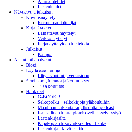
Ammattilehdet
Lastenlehdet
Näyttelyt ja julkaisut
Kuvitusnäyttelyt
Kokoelman taiteilijat
Kirjanäyttelyt
Lainattavat näyttelyt
Verkkonäyttelyt
Kirjanäyttelyiden luetteloita
Julkaisut
Kauppa
Asiantuntija­palvelut
Blogi
Löydä asiantuntija
Liity asiantuntijaverkostoon
Seminaarit, luennot ja koulutukset
Tilaa koulutus
Hankkeet
G-BOOK 3
Selkopolku – selkokirjoja yläkouluihin
Maailman tärkeintä kirjallisuutta -podcast
Kansallinen lukudiplomisovellus -selvitystyö
Lastenkirjasilta
Kirjakoplan lukuvinkkivideot -hanke
Lastenkirjan kuvitustaide