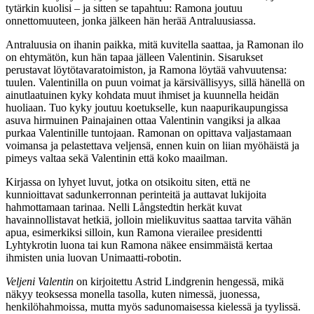
tytärkin kuolisi – ja sitten se tapahtuu: Ramona joutuu
onnettomuuteen, jonka jälkeen hän herää Antraluusiassa.
Antraluusia on ihanin paikka, mitä kuvitella saattaa, ja Ramonan ilo
on ehtymätön, kun hän tapaa jälleen Valentinin. Sisarukset
perustavat löytötavaratoimiston, ja Ramona löytää vahvuutensa:
tuulen. Valentinilla on puun voimat ja kärsivällisyys, sillä hänellä on
ainutlaatuinen kyky kohdata muut ihmiset ja kuunnella heidän
huoliaan. Tuo kyky joutuu koetukselle, kun naapurikaupungissa
asuva hirmuinen Painajainen ottaa Valentinin vangiksi ja alkaa
purkaa Valentinille tuntojaan. Ramonan on opittava valjastamaan
voimansa ja pelastettava veljensä, ennen kuin on liian myöhäistä ja
pimeys valtaa sekä Valentinin että koko maailman.
Kirjassa on lyhyet luvut, jotka on otsikoitu siten, että ne
kunnioittavat sadunkerronnan perinteitä ja auttavat lukijoita
hahmottamaan tarinaa. Nelli Långstedtin herkät kuvat
havainnollistavat hetkiä, jolloin mielikuvitus saattaa tarvita vähän
apua, esimerkiksi silloin, kun Ramona vierailee presidentti
Lyhtykrotin luona tai kun Ramona näkee ensimmäistä kertaa
ihmisten unia luovan Unimaatti-robotin.
Veljeni Valentin
on kirjoitettu Astrid Lindgrenin hengessä, mikä
näkyy teoksessa monella tasolla, kuten nimessä, juonessa,
henkilöhahmoissa, mutta myös sadunomaisessa kielessä ja tyylissä.