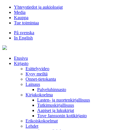
Hyppää
Yhteystiedot ja aukioloajat
sisältöön
Media
Kauppa
Tue toimintaa
På svenska
In English
Etusivu
Kirjasto
Esittelyvideo
Kysy meiltä
Onnet-tietokanta
Lainaus
Palveluhinnasto
Kirjakokoelma
Lasten- ja nuortenkirjallisuus
Tutkimuskirjallisuus
Aapiset ja lukukirjat
Tove Janssonin kotikirjasto
Erikoiskokoelmat
Lehdet