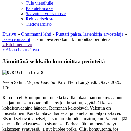
Tule vierailulle
Palautelomake
Saavutettavuusseloste
Rekisteriseloste
Tiedotearkisto
Etusivu
»
Onnimanni-lehti
»
Puntari-palsta, lastenkirja-arvosteluja
»
lasten romaanit
»
Jännittävä seikkailu kunnioittaa perinteitä
« Edellinen sivu
« Aloita haku alusta
Jännittävä seikkailu kunnioittaa perinteitä
Veera Salmi:
Veljeni Valentin
. Kuv. Nelli Långstedt. Otava 2026.
176 s.
Ramona eli Ramppu on monella tavalla liikaa: hän on kovaääninen
ja ajautuu usein ongelmiin. Jos jotain sattuu, syyttävät katseet
kohdistuvat aina häneen. Ramonan kaksoisveli Valentin on
toisenlainen. Kaikki pitävät hänestä, ja hänellä on paljon ystäviä.
Sisarukset ovat läheiset, ja suru onkin mittaamaton, kun Valentin jää
auton alle pelastaessaan sisarensa. Perheen äiti on menehtynyt
kaksosten syntyessä, ja nyt kuolee poika. Olisi kohtuutonta, jos