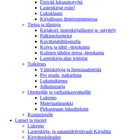
Etsivää lukutaitotyötä
Lastenkirjat esiin!
Lukuklaani
Kirjallisuus ilmiöoppimisessa
Tietoa ja tilastoja
Kirjakori: lastenkirjatilastot ja -näyttely
Palkintoluettelot
Kuvittaja­bibliografia
Koivu ja tähti –tietokanta
Kolmen tähden tietoa -tietokanta
Lastenkirja-alan toimijat
Tutkimus
Väitöskirjoja ja lisensiaatintöitä
Pro gradu -tutkielmia
Lukututkimus
Julkaisusarja
Opettajille ja varhaiskasvattajille
Lukemo
Materiaalipankki
Pirkanmaan lukudiplomi
Kustantajalle
Lapset ja nuoret
Lukemo
Lastenkirja- ja sanataidefestivaali Kirjalitta
Kirjoituskilpailut