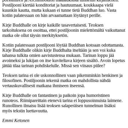
Postiljooni kiertää konditoriat ja hautuumaat, koukkaapa vielä
kuunkin kautta, mutta kukaan ei tunne tietä Buddhan luo. Vasta
kotiin palatessaan on hän arvaamattaan löytänyt perille.
Kirje Buddhalle on kirje kaikille tasavertaisesti. Teoksen
tarkoituksena on osoittaa, ettei postiljoonin mielettömältä vaikuttanut
matka ole ollut täysin merkityksetön.
Kotiin palatessaan postiljooni löytää Buddhan kotoaan odottamasta.
Kirje Buddhalle olikin kirje Buddhalta itseltään ja sen voi kuka
tahansa tulkita omien aavistustensa mukaan. Tarinan loppu jää
avoimeksi ja lukijan on itse kuviteltava kirjeen sisältö. Avoin lopetus
jättää tilaa tarinan pohdiskelulle. Missä sen viisaus piilee?
Teoksen tarina ei ole uskonnollinen vaan pikemminkin henkinen ja
filosofinen. Postiljoonin tekemä matka on mahdollista nähdä
vertauskuvallisesti matkana ihmiseen itseensä.
Kirje Buddhalle on fantastinen ja paikoin jopa humoristinen
runoteos. Riimipareittain etenevä tarina ei loppusoinnuista laimene.
Runollinen ilmaisu lisää teoksen salaperäisen tunnelman lisäksi
myös tekstin luettavuutta.
Emmi Ketonen