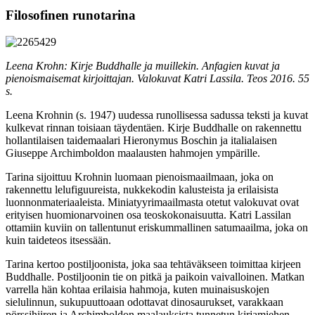
Filosofinen runotarina
Leena Krohn: Kirje Buddhalle ja muillekin. Anfagien kuvat ja
pienoismaisemat kirjoittajan. Valokuvat Katri Lassila. Teos 2016. 55
s.
Leena Krohnin (s. 1947) uudessa runollisessa sadussa teksti ja kuvat
kulkevat rinnan toisiaan täydentäen. Kirje Buddhalle on rakennettu
hollantilaisen taidemaalari Hieronymus Boschin ja italialaisen
Giuseppe Archimboldon maalausten hahmojen ympärille.
Tarina sijoittuu Krohnin luomaan pienoismaailmaan, joka on
rakennettu lelufiguureista, nukkekodin kalusteista ja erilaisista
luonnonmateriaaleista. Miniatyyrimaailmasta otetut valokuvat ovat
erityisen huomionarvoinen osa teoskokonaisuutta. Katri Lassilan
ottamiin kuviin on tallentunut eriskummallinen satumaailma, joka on
kuin taideteos itsessään.
Tarina kertoo postiljoonista, joka saa tehtäväkseen toimittaa kirjeen
Buddhalle. Postiljoonin tie on pitkä ja paikoin vaivalloinen. Matkan
varrella hän kohtaa erilaisia hahmoja, kuten muinaisuskojen
sielulinnun, sukupuuttoaan odottavat dinosaurukset, varakkaan
pörssihiiren ja Archimboldon maalauksista tunnetun kirjamiehen.