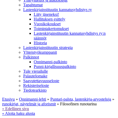
Yhteystiedot ja aukioloajat
Tapahtumat
Lastenkirjainstituutin kannatusyhdistys ry
Liity jäseneksi!
Hallituksen esittely
Vuosikokoukset
Toimintakertomukset
Lastenkirjainstituutin kannatusyhdistys ry:n
säännöt
Historia
Lastenkirjainstituutin strategia
Yhteistyökumppanit
Palkinnot
Onnimanni-palkinto
Punni-kirjallisuuspalkinto
Tule vierailulle
Palautelomake
Saavutettavuusseloste
Rekisteriseloste
Tiedotearkisto
Etusivu
»
Onnimanni-lehti
»
Puntari-palsta, lastenkirja-arvosteluja
»
runokirjat, näytelmät ja aforismit
»
Filosofinen runotarina
« Edellinen sivu
« Aloita haku alusta