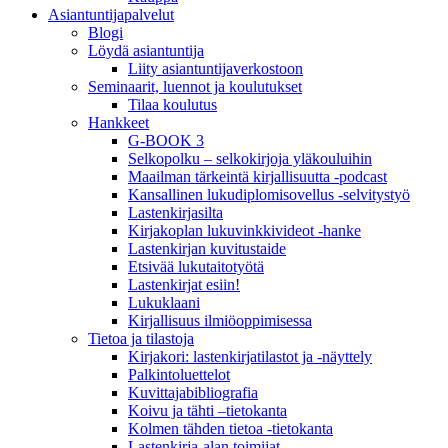
Asiantuntija­palvelut
Blogi
Löydä asiantuntija
Liity asiantuntijaverkostoon
Seminaarit, luennot ja koulutukset
Tilaa koulutus
Hankkeet
G-BOOK 3
Selkopolku – selkokirjoja yläkouluihin
Maailman tärkeintä kirjallisuutta -podcast
Kansallinen lukudiplomisovellus -selvitystyö
Lastenkirjasilta
Kirjakoplan lukuvinkkivideot -hanke
Lastenkirjan kuvitustaide
Etsivää lukutaitotyötä
Lastenkirjat esiin!
Lukuklaani
Kirjallisuus ilmiöoppimisessa
Tietoa ja tilastoja
Kirjakori: lastenkirjatilastot ja -näyttely
Palkintoluettelot
Kuvittaja­bibliografia
Koivu ja tähti –tietokanta
Kolmen tähden tietoa -tietokanta
Lastenkirja-alan toimijat