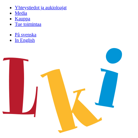
Hyppää
Yhteystiedot ja aukioloajat
sisältöön
Media
Kauppa
Tue toimintaa
På svenska
In English