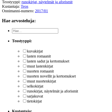
Teostyyppi:
runokirjat, näytelmät ja aforismit
Kustantaja:
Teos
Onnimanni-numero:
2017/01
Hae arvosteluja:
Teostyyppi:
kuvakirjat
lasten romaanit
lasten sadut ja kertomukset
muut lastenkirjat
nuorten romaanit
nuorten novellit ja kertomukset
muut nuortenkirjat
selkokirjat
runokirjat, näytelmät ja aforismit
sarjakuvat
tietokirjat
Kustantaja: