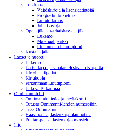
Tutkimus
Väitöskirjoja ja lisensiaatintöitä
Pro gradu -tutkielmia
Lukututkimus
Julkaisusarja
Opettajille ja varhaiskasvattajille
Lukemo
Materiaalipankki
Pirkanmaan lukudiplomi
Kustantajalle
Lapset ja nuoret
Lukemo
Lastenkirja- ja sanataidefestivaali Kirjalitta
Kirjoituskilpailut
Kirjakopla
Pirkanmaan lukudiplomi
Lukeva Pirkanmaa
Onnimanni-lehti
Onnimannin tiedot ja mediakortti
Tutustu Onnimanni-lehden numeroihin
Tilaa Onnimanni
Haavi-palsta, lastenkirja-alan uutisia
Puntari-palsta, lastenkirja-arvosteluja
Info