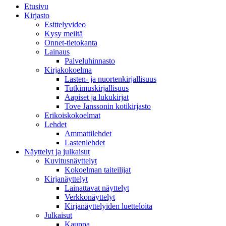
Etusivu
Kirjasto
Esittelyvideo
Kysy meiltä
Onnet-tietokanta
Lainaus
Palveluhinnasto
Kirjakokoelma
Lasten- ja nuortenkirjallisuus
Tutkimuskirjallisuus
Aapiset ja lukukirjat
Tove Janssonin kotikirjasto
Erikoiskokoelmat
Lehdet
Ammattilehdet
Lastenlehdet
Näyttelyt ja julkaisut
Kuvitusnäyttelyt
Kokoelman taiteilijat
Kirjanäyttelyt
Lainattavat näyttelyt
Verkkonäyttelyt
Kirjanäyttelyiden luetteloita
Julkaisut
Kauppa