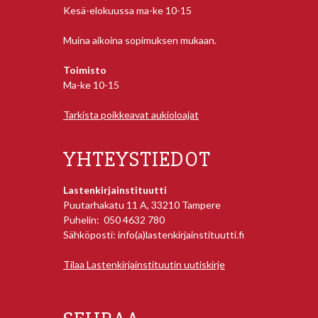
Kesä-elokuussa ma-ke 10-15
Muina aikoina sopimuksen mukaan.
Toimisto
Ma-ke 10-15
Tarkista poikkeavat aukioloajat
YHTEYSTIEDOT
Lastenkirjainstituutti
Puutarhakatu 11 A, 33210 Tampere
Puhelin: 050 4632 780
Sähköposti: info(a)lastenkirjainstituutti.fi
Tilaa Lastenkirjainstituutin uutiskirje