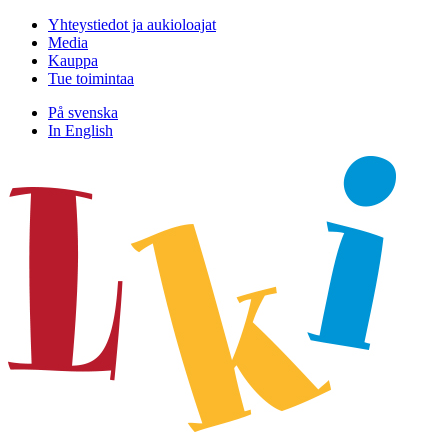
Hyppää
Yhteystiedot ja aukioloajat
sisältöön
Media
Kauppa
Tue toimintaa
På svenska
In English