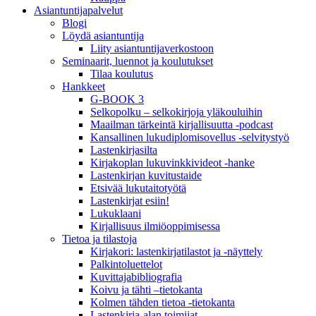
Asiantuntija­palvelut
Blogi
Löydä asiantuntija
Liity asiantuntijaverkostoon
Seminaarit, luennot ja koulutukset
Tilaa koulutus
Hankkeet
G-BOOK 3
Selkopolku – selkokirjoja yläkouluihin
Maailman tärkeintä kirjallisuutta -podcast
Kansallinen lukudiplomisovellus -selvitystyö
Lastenkirjasilta
Kirjakoplan lukuvinkkivideot -hanke
Lastenkirjan kuvitustaide
Etsivää lukutaitotyötä
Lastenkirjat esiin!
Lukuklaani
Kirjallisuus ilmiöoppimisessa
Tietoa ja tilastoja
Kirjakori: lastenkirjatilastot ja -näyttely
Palkintoluettelot
Kuvittaja­bibliografia
Koivu ja tähti –tietokanta
Kolmen tähden tietoa -tietokanta
Lastenkirja-alan toimijat