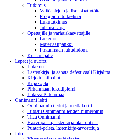
Tutkimus
Väitöskirjoja ja lisensiaatintöitä
Pro gradu -tutkielmia
Lukututkimus
Julkaisusarja
Opettajille ja varhaiskasvattajille
Lukemo
Materiaalipankki
Pirkanmaan lukudiplomi
Kustantajalle
Lapset ja nuoret
Lukemo
Lastenkirja- ja sanataidefestivaali Kirjalitta
Kirjoituskilpailut
Kirjakopla
Pirkanmaan lukudiplomi
Lukeva Pirkanmaa
Onnimanni-lehti
Onnimannin tiedot ja mediakortti
Tutustu Onnimanni-lehden numeroihin
Tilaa Onnimanni
Haavi-palsta, lastenkirja-alan uutisia
Puntari-palsta, lastenkirja-arvosteluja
Info