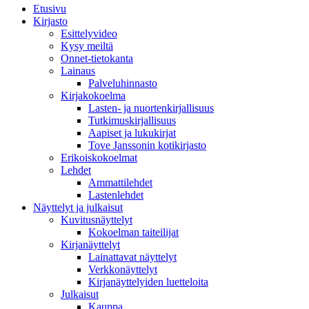
Etusivu
Kirjasto
Esittelyvideo
Kysy meiltä
Onnet-tietokanta
Lainaus
Palveluhinnasto
Kirjakokoelma
Lasten- ja nuortenkirjallisuus
Tutkimuskirjallisuus
Aapiset ja lukukirjat
Tove Janssonin kotikirjasto
Erikoiskokoelmat
Lehdet
Ammattilehdet
Lastenlehdet
Näyttelyt ja julkaisut
Kuvitusnäyttelyt
Kokoelman taiteilijat
Kirjanäyttelyt
Lainattavat näyttelyt
Verkkonäyttelyt
Kirjanäyttelyiden luetteloita
Julkaisut
Kauppa