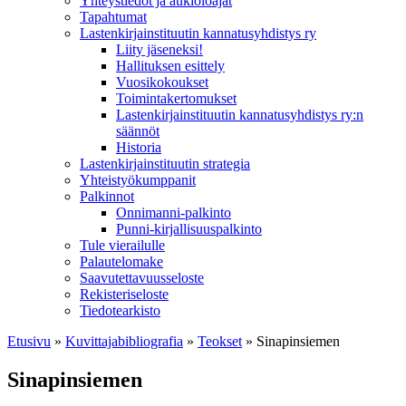
Yhteystiedot ja aukioloajat
Tapahtumat
Lastenkirjainstituutin kannatusyhdistys ry
Liity jäseneksi!
Hallituksen esittely
Vuosikokoukset
Toimintakertomukset
Lastenkirjainstituutin kannatusyhdistys ry:n
säännöt
Historia
Lastenkirjainstituutin strategia
Yhteistyökumppanit
Palkinnot
Onnimanni-palkinto
Punni-kirjallisuuspalkinto
Tule vierailulle
Palautelomake
Saavutettavuusseloste
Rekisteriseloste
Tiedotearkisto
Etusivu
»
Kuvittaja­bibliografia
»
Teokset
»
Sinapinsiemen
Sinapinsiemen