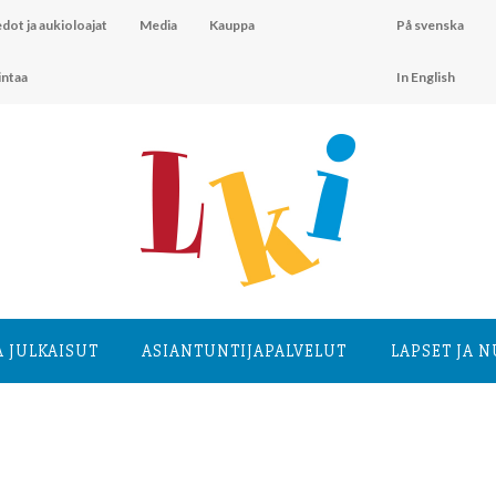
dot ja aukioloajat
Media
Kauppa
På svenska
intaa
In English
A JULKAISUT
ASIANTUNTIJA­PALVELUT
LAPSET JA 