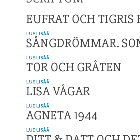
EUFRAT OCH TIGRIS
LUE LISÄÄ
SÅNGDRÖMMAR. SO
LUE LISÄÄ
TOR OCH GRÅTEN
LUE LISÄÄ
LISA VÅGAR
LUE LISÄÄ
AGNETA 1944
LUE LISÄÄ
DITT & DATT OCH D