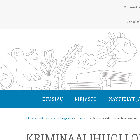
Hyppää
Yhteystie
sisältöön
Tue toim
ETUSIVU
KIRJASTO
NÄYTTELYT J
Etusivu
»
Kuvittaja­bibliografia
»
Teokset
»
Kriminaalihuollon tukisäätiö
KRIMINAALIHUOLLO