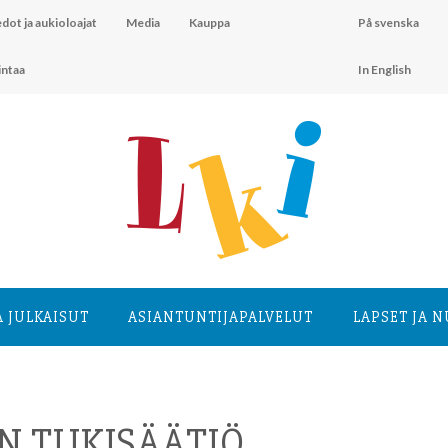
dot ja aukioloajat
Media
Kauppa
På svenska
intaa
In English
A JULKAISUT
ASIANTUNTIJA­PALVELUT
LAPSET JA 
N TUKISÄÄTIÖ