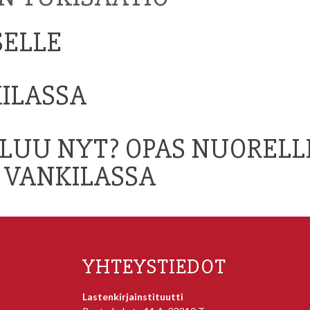
SELLE
KILASSA
LUU NYT? OPAS NUORELL
 VANKILASSA
YHTEYSTIEDOT
Lastenkirjainstituutti