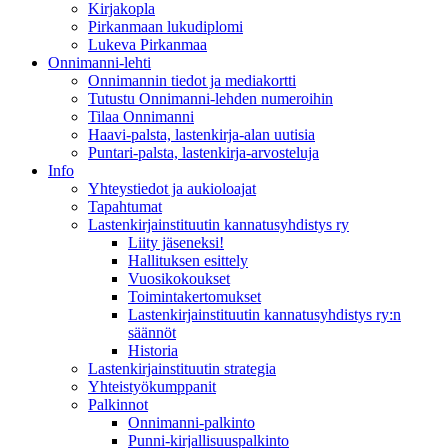
Kirjakopla
Pirkanmaan lukudiplomi
Lukeva Pirkanmaa
Onnimanni-lehti
Onnimannin tiedot ja mediakortti
Tutustu Onnimanni-lehden numeroihin
Tilaa Onnimanni
Haavi-palsta, lastenkirja-alan uutisia
Puntari-palsta, lastenkirja-arvosteluja
Info
Yhteystiedot ja aukioloajat
Tapahtumat
Lastenkirjainstituutin kannatusyhdistys ry
Liity jäseneksi!
Hallituksen esittely
Vuosikokoukset
Toimintakertomukset
Lastenkirjainstituutin kannatusyhdistys ry:n
säännöt
Historia
Lastenkirjainstituutin strategia
Yhteistyökumppanit
Palkinnot
Onnimanni-palkinto
Punni-kirjallisuuspalkinto