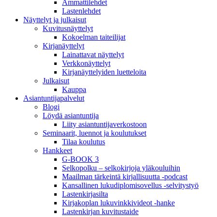
Ammattilehdet
Lastenlehdet
Näyttelyt ja julkaisut
Kuvitusnäyttelyt
Kokoelman taiteilijat
Kirjanäyttelyt
Lainattavat näyttelyt
Verkkonäyttelyt
Kirjanäyttelyiden luetteloita
Julkaisut
Kauppa
Asiantuntija­palvelut
Blogi
Löydä asiantuntija
Liity asiantuntijaverkostoon
Seminaarit, luennot ja koulutukset
Tilaa koulutus
Hankkeet
G-BOOK 3
Selkopolku – selkokirjoja yläkouluihin
Maailman tärkeintä kirjallisuutta -podcast
Kansallinen lukudiplomisovellus -selvitystyö
Lastenkirjasilta
Kirjakoplan lukuvinkkivideot -hanke
Lastenkirjan kuvitustaide