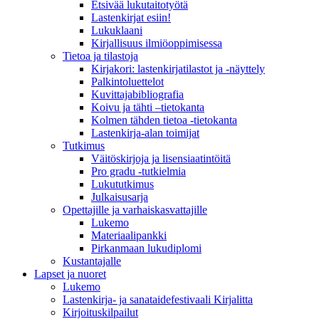
Etsivää lukutaitotyötä
Lastenkirjat esiin!
Lukuklaani
Kirjallisuus ilmiöoppimisessa
Tietoa ja tilastoja
Kirjakori: lastenkirjatilastot ja -näyttely
Palkintoluettelot
Kuvittaja­bibliografia
Koivu ja tähti –tietokanta
Kolmen tähden tietoa -tietokanta
Lastenkirja-alan toimijat
Tutkimus
Väitöskirjoja ja lisensiaatintöitä
Pro gradu -tutkielmia
Lukututkimus
Julkaisusarja
Opettajille ja varhaiskasvattajille
Lukemo
Materiaalipankki
Pirkanmaan lukudiplomi
Kustantajalle
Lapset ja nuoret
Lukemo
Lastenkirja- ja sanataidefestivaali Kirjalitta
Kirjoituskilpailut