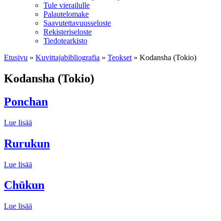
Tule vierailulle
Palautelomake
Saavutettavuusseloste
Rekisteriseloste
Tiedotearkisto
Etusivu
»
Kuvittaja­bibliografia
»
Teokset
»
Kodansha (Tokio)
Kodansha (Tokio)
Ponchan
Lue lisää
Rurukun
Lue lisää
Chūkun
Lue lisää