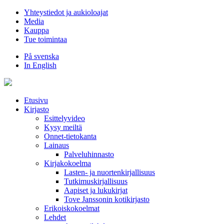
Hyppää
Yhteystiedot ja aukioloajat
sisältöön
Media
Kauppa
Tue toimintaa
På svenska
In English
Etusivu
Kirjasto
Esittelyvideo
Kysy meiltä
Onnet-tietokanta
Lainaus
Palveluhinnasto
Kirjakokoelma
Lasten- ja nuortenkirjallisuus
Tutkimuskirjallisuus
Aapiset ja lukukirjat
Tove Janssonin kotikirjasto
Erikoiskokoelmat
Lehdet