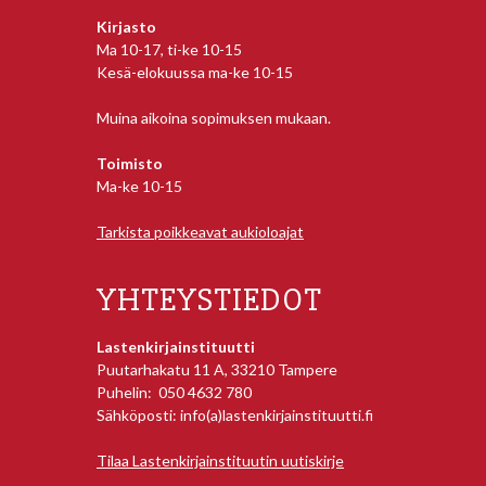
Kirjasto
Ma 10-17, ti-ke 10-15
Kesä-elokuussa ma-ke 10-15
Muina aikoina sopimuksen mukaan.
Toimisto
Ma-ke 10-15
Tarkista poikkeavat aukioloajat
YHTEYSTIEDOT
Lastenkirjainstituutti
Puutarhakatu 11 A, 33210 Tampere
Puhelin: 050 4632 780
Sähköposti: info(a)lastenkirjainstituutti.fi
Tilaa Lastenkirjainstituutin uutiskirje