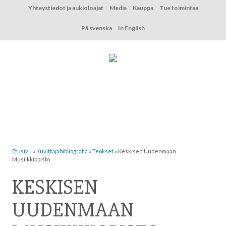
Hyppää
Yhteystiedot ja aukioloajat
Media
Kauppa
Tue toimintaa
sisältöön
På svenska
In English
Etusivu
»
Kuvittaja­bibliografia
»
Teokset
»
Keskisen Uudenmaan
Musiikkiopisto
KESKISEN
UUDENMAAN