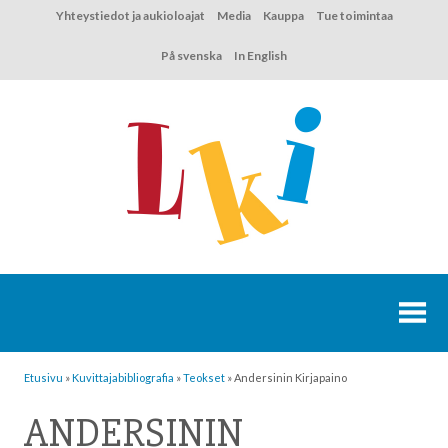
Hyppää
Yhteystiedot ja aukioloajat
Media
Kauppa
Tue toimintaa
sisältöön
På svenska
In English
Etusivu
»
Kuvittaja­bibliografia
»
Teokset
»
Andersinin Kirjapaino
ANDERSININ