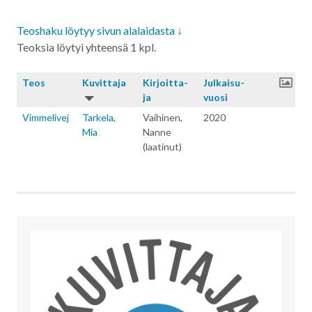
Teoshaku löytyy sivun alalaidasta ↓
Teoksia löytyi yhteensä 1 kpl.
Teos
Kuvitta­ja
Kirjoitta­
Julkaisu­
ja
vuosi
Vimmelivej
Tarkela,
Vaihinen,
2020
Mia
Nanne
(laatinut)