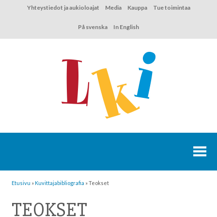
Hyppää
Yhteystiedot ja aukioloajat
Media
Kauppa
Tue toimintaa
sisältöön
På svenska
In English
Etusivu
»
Kuvittaja­bibliografia
»
Teokset
TEOKSET