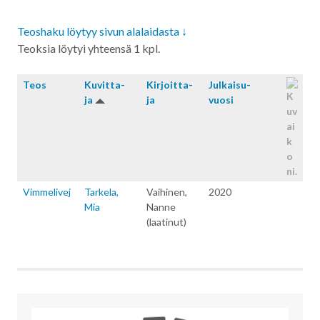
Teoshaku löytyy sivun alalaidasta ↓
Teoksia löytyi yhteensä 1 kpl.
Teos
Kuvitta­
Kirjoitta­
Julkaisu­
ja
ja
vuosi
Vimmelivej
Tarkela,
Vaihinen,
2020
Mia
Nanne
(laatinut)