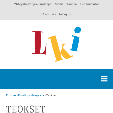
Hyppää
Yhteystiedot ja aukioloajat
Media
Kauppa
Tue toimintaa
sisältöön
På svenska
In English
Etusivu
»
Kuvittaja­bibliografia
»
Teokset
TEOKSET