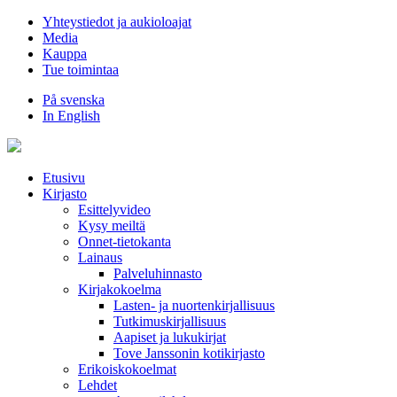
Hyppää
Yhteystiedot ja aukioloajat
sisältöön
Media
Kauppa
Tue toimintaa
På svenska
In English
Etusivu
Kirjasto
Esittelyvideo
Kysy meiltä
Onnet-tietokanta
Lainaus
Palveluhinnasto
Kirjakokoelma
Lasten- ja nuortenkirjallisuus
Tutkimuskirjallisuus
Aapiset ja lukukirjat
Tove Janssonin kotikirjasto
Erikoiskokoelmat
Lehdet