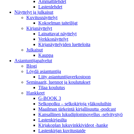
Ammattilehdet
Lastenlehdet
Näyttelyt ja julkaisut
Kuvitusnäyttelyt
Kokoelman taiteilijat
Kirjanäyttelyt
Lainattavat näyttelyt
Verkkonäyttelyt
Kirjanäyttelyiden luetteloita
Julkaisut
Kauppa
Asiantuntija­palvelut
Blogi
Löydä asiantuntija
Liity asiantuntijaverkostoon
Seminaarit, luennot ja koulutukset
Tilaa koulutus
Hankkeet
G-BOOK 3
Selkopolku – selkokirjoja yläkouluihin
Maailman tärkeintä kirjallisuutta -podcast
Kansallinen lukudiplomisovellus -selvitystyö
Lastenkirjasilta
Kirjakoplan lukuvinkkivideot -hanke
Lastenkirjan kuvitustaide