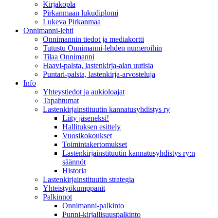
Kirjakopla
Pirkanmaan lukudiplomi
Lukeva Pirkanmaa
Onnimanni-lehti
Onnimannin tiedot ja mediakortti
Tutustu Onnimanni-lehden numeroihin
Tilaa Onnimanni
Haavi-palsta, lastenkirja-alan uutisia
Puntari-palsta, lastenkirja-arvosteluja
Info
Yhteystiedot ja aukioloajat
Tapahtumat
Lastenkirjainstituutin kannatusyhdistys ry
Liity jäseneksi!
Hallituksen esittely
Vuosikokoukset
Toimintakertomukset
Lastenkirjainstituutin kannatusyhdistys ry:n
säännöt
Historia
Lastenkirjainstituutin strategia
Yhteistyökumppanit
Palkinnot
Onnimanni-palkinto
Punni-kirjallisuuspalkinto