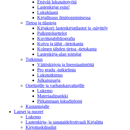
Etsivää lukutaitotyötä
Lastenkirjat esiin!
Lukuklaani
Kirjallisuus ilmiöoppimisessa
Tietoa ja tilastoja
Kirjakori: lastenkirjatilastot ja -näyttely
Palkintoluettelot
Kuvittaja­bibliografia
Koivu ja tähti –tietokanta
Kolmen tähden tietoa -tietokanta
Lastenkirja-alan toimijat
Tutkimus
Väitöskirjoja ja lisensiaatintöitä
Pro gradu -tutkielmia
Lukututkimus
Julkaisusarja
Opettajille ja varhaiskasvattajille
Lukemo
Materiaalipankki
Pirkanmaan lukudiplomi
Kustantajalle
Lapset ja nuoret
Lukemo
Lastenkirja- ja sanataidefestivaali Kirjalitta
Kirjoituskilpailut