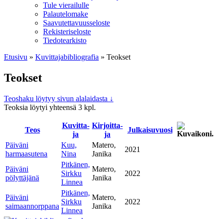
Tule vierailulle
Palautelomake
Saavutettavuusseloste
Rekisteriseloste
Tiedotearkisto
Etusivu
»
Kuvittaja­bibliografia
»
Teokset
Teokset
Teoshaku löytyy sivun alalaidasta ↓
Teoksia löytyi yhteensä 3 kpl.
Kuvitta­
Kirjoitta­
Teos
Julkaisu­vuosi
ja
ja
Päiväni
Kuu,
Matero,
2021
harmaasutena
Nina
Janika
Pitkänen,
Päiväni
Matero,
Sirkku
2022
pölyttäjänä
Janika
Linnea
Pitkänen,
Päiväni
Matero,
Sirkku
2022
saimaannorppana
Janika
Linnea