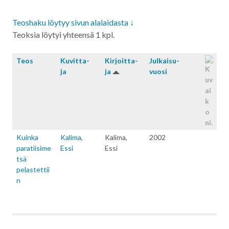
Teoshaku löytyy sivun alalaidasta ↓
Teoksia löytyi yhteensä 1 kpl.
Teos
Kuvitta­
Kirjoitta­
Julkaisu­
ja
ja
vuosi
Kuinka
Kalima,
Kalima,
2002
paratiisime
Essi
Essi
tsä
pelastettii
n