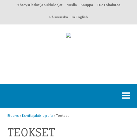
Hyppää
Yhteystiedot ja aukioloajat
Media
Kauppa
Tue toimintaa
sisältöön
På svenska
In English
Etusivu
»
Kuvittaja­bibliografia
»
Teokset
TEOKSET