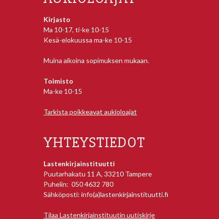
Kirjasto
Ma 10-17, ti-ke 10-15
Kesä-elokuussa ma-ke 10-15
Muina aikoina sopimuksen mukaan.
Toimisto
Ma-ke 10-15
Tarkista poikkeavat aukioloajat
YHTEYSTIEDOT
Lastenkirjainstituutti
Puutarhakatu 11 A, 33210 Tampere
Puhelin: 050 4632 780
Sähköposti: info(a)lastenkirjainstituutti.fi
Tilaa Lastenkirjainstituutin uutiskirje