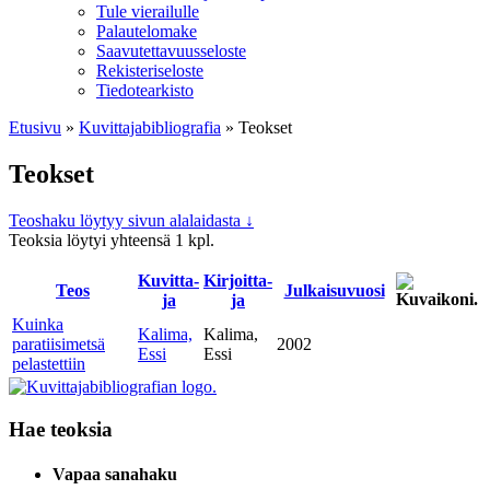
Tule vierailulle
Palautelomake
Saavutettavuusseloste
Rekisteriseloste
Tiedotearkisto
Etusivu
»
Kuvittaja­bibliografia
»
Teokset
Teokset
Teoshaku löytyy sivun alalaidasta ↓
Teoksia löytyi yhteensä 1 kpl.
Kuvitta­
Kirjoitta­
Teos
Julkaisu­vuosi
ja
ja
Kuinka
Kalima,
Kalima,
paratiisimetsä
2002
Essi
Essi
pelastettiin
Hae teoksia
Vapaa sanahaku