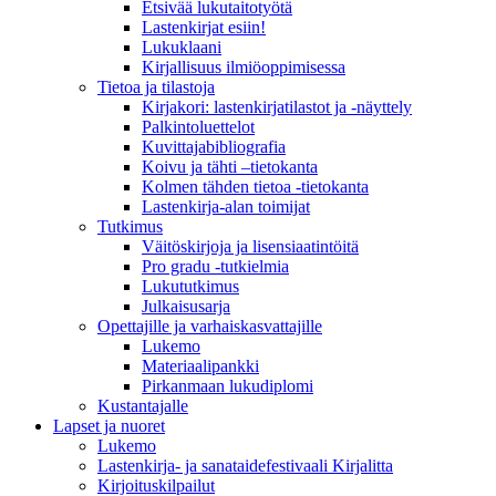
Etsivää lukutaitotyötä
Lastenkirjat esiin!
Lukuklaani
Kirjallisuus ilmiöoppimisessa
Tietoa ja tilastoja
Kirjakori: lastenkirjatilastot ja -näyttely
Palkintoluettelot
Kuvittaja­bibliografia
Koivu ja tähti –tietokanta
Kolmen tähden tietoa -tietokanta
Lastenkirja-alan toimijat
Tutkimus
Väitöskirjoja ja lisensiaatintöitä
Pro gradu -tutkielmia
Lukututkimus
Julkaisusarja
Opettajille ja varhaiskasvattajille
Lukemo
Materiaalipankki
Pirkanmaan lukudiplomi
Kustantajalle
Lapset ja nuoret
Lukemo
Lastenkirja- ja sanataidefestivaali Kirjalitta
Kirjoituskilpailut