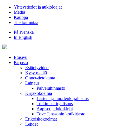
Hyppää
Yhteystiedot ja aukioloajat
sisältöön
Media
Kauppa
Tue toimintaa
På svenska
In English
Etusivu
Kirjasto
Esittelyvideo
Kysy meiltä
Onnet-tietokanta
Lainaus
Palveluhinnasto
Kirjakokoelma
Lasten- ja nuortenkirjallisuus
Tutkimuskirjallisuus
Aapiset ja lukukirjat
Tove Janssonin kotikirjasto
Erikoiskokoelmat
Lehdet