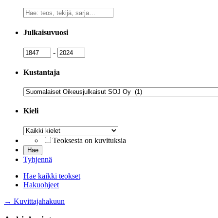
Vapaa
sanahaku
Julkaisuvuosi
Julkaisuvuosi
Julkaisuvuosi
-
Kustantaja
Kustantaja
Kieli
Kieli
Teoksesta on kuvituksia
Tyhjennä
Hae kaikki teokset
Hakuohjeet
→ Kuvittajahakuun