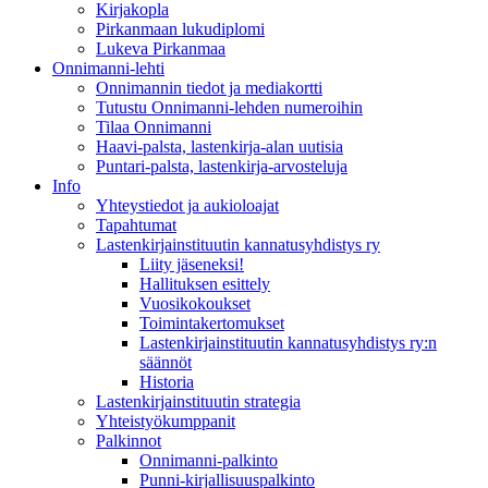
Kirjakopla
Pirkanmaan lukudiplomi
Lukeva Pirkanmaa
Onnimanni-lehti
Onnimannin tiedot ja mediakortti
Tutustu Onnimanni-lehden numeroihin
Tilaa Onnimanni
Haavi-palsta, lastenkirja-alan uutisia
Puntari-palsta, lastenkirja-arvosteluja
Info
Yhteystiedot ja aukioloajat
Tapahtumat
Lastenkirjainstituutin kannatusyhdistys ry
Liity jäseneksi!
Hallituksen esittely
Vuosikokoukset
Toimintakertomukset
Lastenkirjainstituutin kannatusyhdistys ry:n
säännöt
Historia
Lastenkirjainstituutin strategia
Yhteistyökumppanit
Palkinnot
Onnimanni-palkinto
Punni-kirjallisuuspalkinto