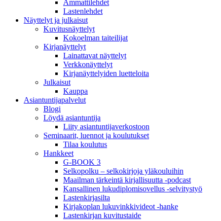
Ammattilehdet
Lastenlehdet
Näyttelyt ja julkaisut
Kuvitusnäyttelyt
Kokoelman taiteilijat
Kirjanäyttelyt
Lainattavat näyttelyt
Verkkonäyttelyt
Kirjanäyttelyiden luetteloita
Julkaisut
Kauppa
Asiantuntija­palvelut
Blogi
Löydä asiantuntija
Liity asiantuntijaverkostoon
Seminaarit, luennot ja koulutukset
Tilaa koulutus
Hankkeet
G-BOOK 3
Selkopolku – selkokirjoja yläkouluihin
Maailman tärkeintä kirjallisuutta -podcast
Kansallinen lukudiplomisovellus -selvitystyö
Lastenkirjasilta
Kirjakoplan lukuvinkkivideot -hanke
Lastenkirjan kuvitustaide