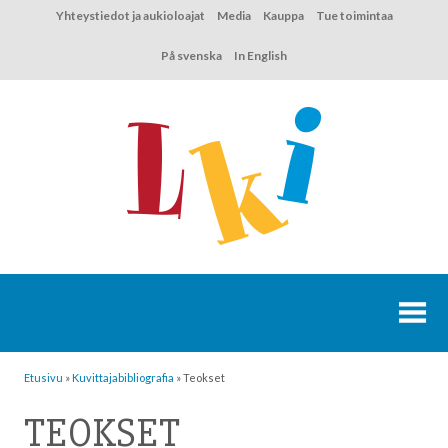
Hyppää
Yhteystiedot ja aukioloajat
Media
Kauppa
Tue toimintaa
sisältöön
På svenska
In English
Etusivu
»
Kuvittaja­bibliografia
»
Teokset
TEOKSET