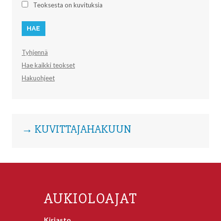
Teoksesta on kuvituksia
Tyhjennä
Hae kaikki teokset
Hakuohjeet
→ KUVITTAJAHAKUUN
AUKIOLOAJAT
Kirjasto