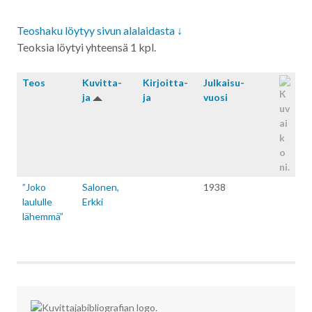
Teoshaku löytyy sivun alalaidasta ↓
Teoksia löytyi yhteensä 1 kpl.
Teos
Kuvitta­
Kirjoitta­
Julkaisu­
ja
ja
vuosi
”Joko
Salonen,
1938
laululle
Erkki
lähemmä”