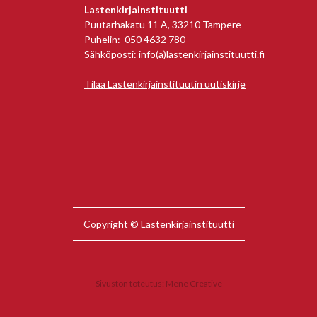
Lastenkirjainstituutti
Puutarhakatu 11 A, 33210 Tampere
Puhelin: 050 4632 780
Sähköposti: info(a)lastenkirjainstituutti.fi
Tilaa Lastenkirjainstituutin uutiskirje
Copyright © Lastenkirjainstituutti
Sivuston toteutus:
Mene Creative