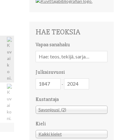
HAE TEOKSIA
i
Vapaa sanahaku
Vapaa
sanahaku
Julkaisuvuosi
Julkaisuvuosi
Julkaisuvuosi
-
Kustantaja
Kustantaja
Savonjousi (2)
Kieli
Kieli
Kaikki kielet