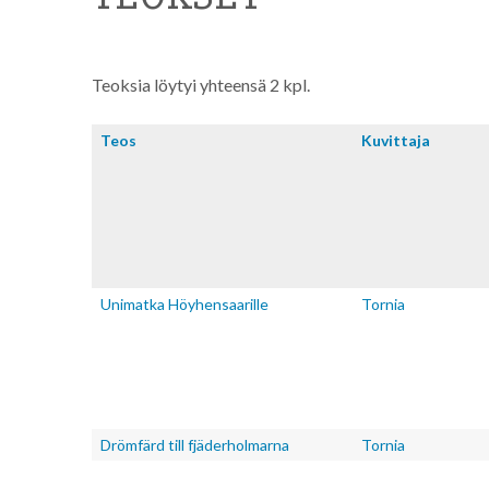
Teoksia löytyi yhteensä 2 kpl.
Teos
Kuvitta­ja
Unimatka Höyhensaarille
Tornia
Drömfärd till fjäderholmarna
Tornia