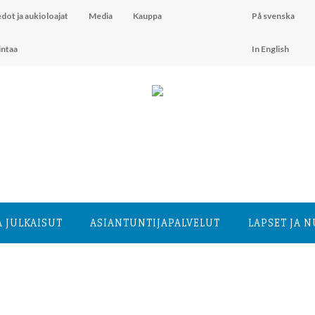
dot ja aukioloajat
Media
Kauppa
På svenska
intaa
In English
A JULKAISUT
ASIANTUNTIJA­PALVELUT
LAPSET JA 