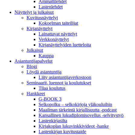
Ammattilehdet
Lastenlehdet
Näyttelyt ja julkaisut
Kuvitusnäyttelyt
Kokoelman taiteilijat
Kirjanäyttelyt
Lainattavat näyttelyt
Verkkonäyttelyt
Kirjanäyttelyiden luetteloita
Julkaisut
Kauppa
Asiantuntija­palvelut
Blogi
Löydä asiantuntija
Liity asiantuntijaverkostoon
Seminaarit, luennot ja koulutukset
Tilaa koulutus
Hankkeet
G-BOOK 3
Selkopolku – selkokirjoja yläkouluihin
Maailman tärkeintä kirjallisuutta -podcast
Kansallinen lukudiplomisovellus -selvitystyö
Lastenkirjasilta
Kirjakoplan lukuvinkkivideot -hanke
Lastenkirjan kuvitustaide