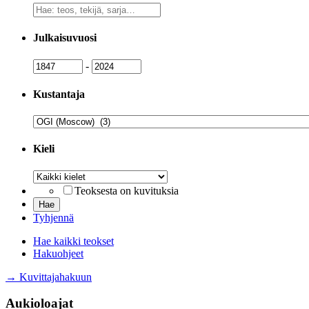
Vapaa
sanahaku
Julkaisuvuosi
Julkaisuvuosi
Julkaisuvuosi
-
Kustantaja
Kustantaja
Kieli
Kieli
Teoksesta on kuvituksia
Tyhjennä
Hae kaikki teokset
Hakuohjeet
→ Kuvittajahakuun
Aukioloajat