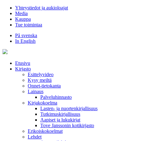
Hyppää
Yhteystiedot ja aukioloajat
sisältöön
Media
Kauppa
Tue toimintaa
På svenska
In English
Etusivu
Kirjasto
Esittelyvideo
Kysy meiltä
Onnet-tietokanta
Lainaus
Palveluhinnasto
Kirjakokoelma
Lasten- ja nuortenkirjallisuus
Tutkimuskirjallisuus
Aapiset ja lukukirjat
Tove Janssonin kotikirjasto
Erikoiskokoelmat
Lehdet