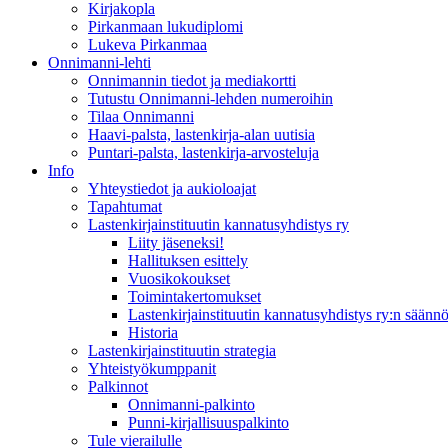
Kirjakopla
Pirkanmaan lukudiplomi
Lukeva Pirkanmaa
Onnimanni-lehti
Onnimannin tiedot ja mediakortti
Tutustu Onnimanni-lehden numeroihin
Tilaa Onnimanni
Haavi-palsta, lastenkirja-alan uutisia
Puntari-palsta, lastenkirja-arvosteluja
Info
Yhteystiedot ja aukioloajat
Tapahtumat
Lastenkirjainstituutin kannatusyhdistys ry
Liity jäseneksi!
Hallituksen esittely
Vuosikokoukset
Toimintakertomukset
Lastenkirjainstituutin kannatusyhdistys ry:n säännö
Historia
Lastenkirjainstituutin strategia
Yhteistyökumppanit
Palkinnot
Onnimanni-palkinto
Punni-kirjallisuuspalkinto
Tule vierailulle