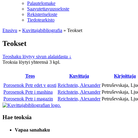
Palautelomake
Saavutettavuusseloste
Rekisteriseloste
Tiedotearkisto
Etusivu
»
Kuvittaja­bibliografia
»
Teokset
Teokset
Teoshaku löytyy sivun alalaidasta ↓
Teoksia löytyi yhteensä 3 kpl.
Teos
Kuvitta­ja
Kirjoitta­ja
Porosenok Petr edet v gosti
Reichstein, Alexander
Petruševskaja, Lj
Porosenok Petr i mashina
Reichstein, Alexander
Petruševskaja, Lj
Porosenok Petr i magazin
Reichstein, Alexander
Petruševskaja, Lj
Hae teoksia
Vapaa sanahaku