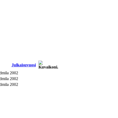
Julkaisu­vuosi
udmila
2002
udmila
2002
udmila
2002