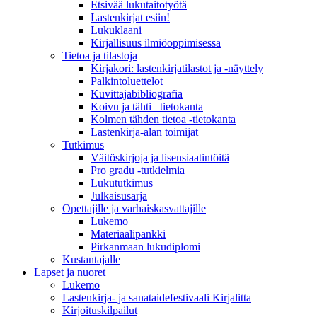
Etsivää lukutaitotyötä
Lastenkirjat esiin!
Lukuklaani
Kirjallisuus ilmiöoppimisessa
Tietoa ja tilastoja
Kirjakori: lastenkirjatilastot ja -näyttely
Palkintoluettelot
Kuvittaja­bibliografia
Koivu ja tähti –tietokanta
Kolmen tähden tietoa -tietokanta
Lastenkirja-alan toimijat
Tutkimus
Väitöskirjoja ja lisensiaatintöitä
Pro gradu -tutkielmia
Lukututkimus
Julkaisusarja
Opettajille ja varhaiskasvattajille
Lukemo
Materiaalipankki
Pirkanmaan lukudiplomi
Kustantajalle
Lapset ja nuoret
Lukemo
Lastenkirja- ja sanataidefestivaali Kirjalitta
Kirjoituskilpailut