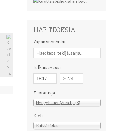
HAE TEOKSIA
Vapaa sanahaku
Vapaa
sanahaku
Julkaisuvuosi
Julkaisuvuosi
Julkaisuvuosi
-
Kustantaja
Kustantaja
Neugebauer (Zürich) (3)
Kieli
Kieli
Kaikki kielet