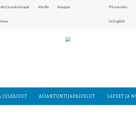
dot ja aukioloajat
Media
Kauppa
På svenska
intaa
In English
A JULKAISUT
ASIANTUNTIJA­PALVELUT
LAPSET JA 