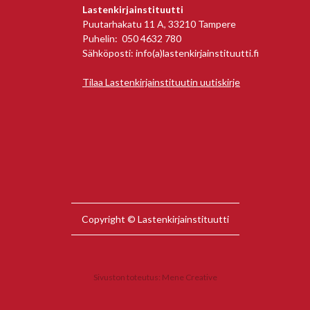
Lastenkirjainstituutti
Puutarhakatu 11 A, 33210 Tampere
Puhelin: 050 4632 780
Sähköposti: info(a)lastenkirjainstituutti.fi
Tilaa Lastenkirjainstituutin uutiskirje
Copyright © Lastenkirjainstituutti
Sivuston toteutus:
Mene Creative