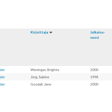
Kirjoitta­ja
Julkaisu­
vuosi
nder
Weninger, Brigitte
2000
nder
Jörg, Sabine
1998
nder
Goodall, Jane
2000