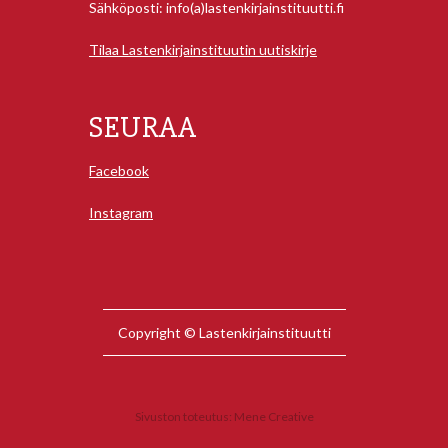
Sähköposti: info(a)lastenkirjainstituutti.fi
Tilaa Lastenkirjainstituutin uutiskirje
SEURAA
Facebook
Instagram
Copyright © Lastenkirjainstituutti
Sivuston toteutus:
Mene Creative