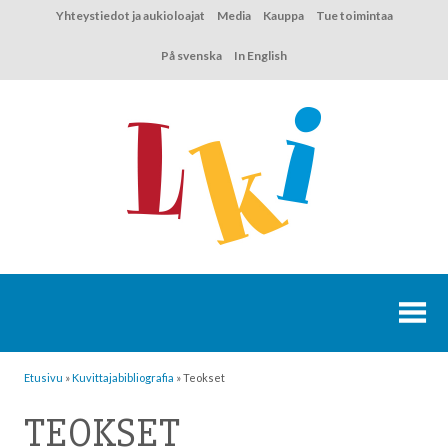
Hyppää
Yhteystiedot ja aukioloajat
Media
Kauppa
Tue toimintaa
sisältöön
På svenska
In English
Etusivu
»
Kuvittaja­bibliografia
»
Teokset
TEOKSET