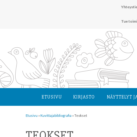
Hyppää
Yhteystie
sisältöön
Tue toim
ETUSIVU
KIRJASTO
NÄYTTELYT J
Etusivu
»
Kuvittaja­bibliografia
»
Teokset
TEOKSET