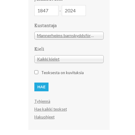
Julkaisuvuosi
Julkaisuvuosi
-
Kustantaja
Kustantaja
Mannerheims barnskyddsförbund (1)
Kieli
Kieli
Kaikki kielet
Teoksesta on kuvituksia
Tyhjennä
Hae kaikki teokset
Hakuohjeet