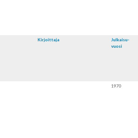
Kirjoitta­ja
Julkaisu­
vuosi
1970