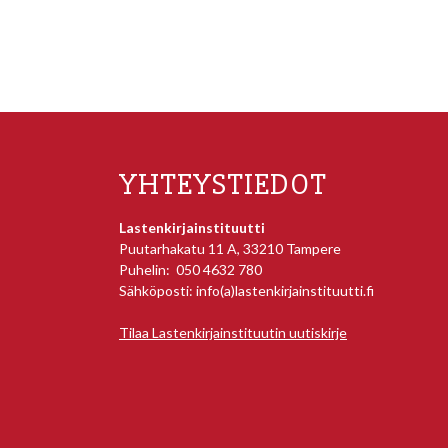
YHTEYSTIEDOT
Lastenkirjainstituutti
Puutarhakatu 11 A, 33210 Tampere
Puhelin: 050 4632 780
Sähköposti: info(a)lastenkirjainstituutti.fi
Tilaa Lastenkirjainstituutin uutiskirje