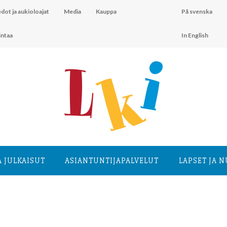
dot ja aukioloajat
Media
Kauppa
På svenska
intaa
In English
A JULKAISUT
ASIANTUNTIJA­PALVELUT
LAPSET JA 