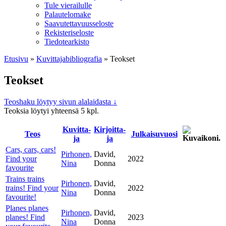
Tule vierailulle
Palautelomake
Saavutettavuusseloste
Rekisteriseloste
Tiedotearkisto
Etusivu
»
Kuvittaja­bibliografia
»
Teokset
Teokset
Teoshaku löytyy sivun alalaidasta ↓
Teoksia löytyi yhteensä 5 kpl.
Kuvitta­
Kirjoitta­
Teos
Julkaisu­vuosi
ja
ja
Cars, cars, cars!
Pirhonen,
David,
Find your
2022
Nina
Donna
favourite
Trains trains
Pirhonen,
David,
trains! Find your
2022
Nina
Donna
favourite!
Planes planes
Pirhonen,
David,
planes! Find
2023
Nina
Donna