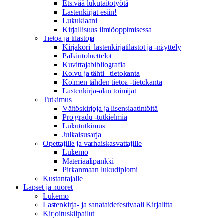
Etsivää lukutaitotyötä
Lastenkirjat esiin!
Lukuklaani
Kirjallisuus ilmiöoppimisessa
Tietoa ja tilastoja
Kirjakori: lastenkirjatilastot ja -näyttely
Palkintoluettelot
Kuvittaja­bibliografia
Koivu ja tähti –tietokanta
Kolmen tähden tietoa -tietokanta
Lastenkirja-alan toimijat
Tutkimus
Väitöskirjoja ja lisensiaatintöitä
Pro gradu -tutkielmia
Lukututkimus
Julkaisusarja
Opettajille ja varhaiskasvattajille
Lukemo
Materiaalipankki
Pirkanmaan lukudiplomi
Kustantajalle
Lapset ja nuoret
Lukemo
Lastenkirja- ja sanataidefestivaali Kirjalitta
Kirjoituskilpailut