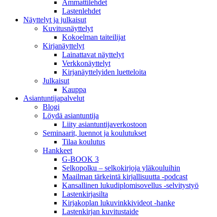
Ammattilehdet
Lastenlehdet
Näyttelyt ja julkaisut
Kuvitusnäyttelyt
Kokoelman taiteilijat
Kirjanäyttelyt
Lainattavat näyttelyt
Verkkonäyttelyt
Kirjanäyttelyiden luetteloita
Julkaisut
Kauppa
Asiantuntija­palvelut
Blogi
Löydä asiantuntija
Liity asiantuntijaverkostoon
Seminaarit, luennot ja koulutukset
Tilaa koulutus
Hankkeet
G-BOOK 3
Selkopolku – selkokirjoja yläkouluihin
Maailman tärkeintä kirjallisuutta -podcast
Kansallinen lukudiplomisovellus -selvitystyö
Lastenkirjasilta
Kirjakoplan lukuvinkkivideot -hanke
Lastenkirjan kuvitustaide