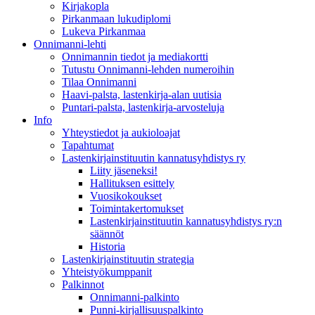
Kirjakopla
Pirkanmaan lukudiplomi
Lukeva Pirkanmaa
Onnimanni-lehti
Onnimannin tiedot ja mediakortti
Tutustu Onnimanni-lehden numeroihin
Tilaa Onnimanni
Haavi-palsta, lastenkirja-alan uutisia
Puntari-palsta, lastenkirja-arvosteluja
Info
Yhteystiedot ja aukioloajat
Tapahtumat
Lastenkirjainstituutin kannatusyhdistys ry
Liity jäseneksi!
Hallituksen esittely
Vuosikokoukset
Toimintakertomukset
Lastenkirjainstituutin kannatusyhdistys ry:n
säännöt
Historia
Lastenkirjainstituutin strategia
Yhteistyökumppanit
Palkinnot
Onnimanni-palkinto
Punni-kirjallisuuspalkinto