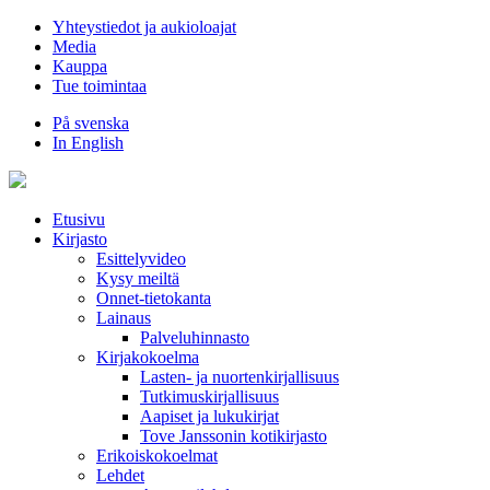
Hyppää
Yhteystiedot ja aukioloajat
sisältöön
Media
Kauppa
Tue toimintaa
På svenska
In English
Etusivu
Kirjasto
Esittelyvideo
Kysy meiltä
Onnet-tietokanta
Lainaus
Palveluhinnasto
Kirjakokoelma
Lasten- ja nuortenkirjallisuus
Tutkimuskirjallisuus
Aapiset ja lukukirjat
Tove Janssonin kotikirjasto
Erikoiskokoelmat
Lehdet