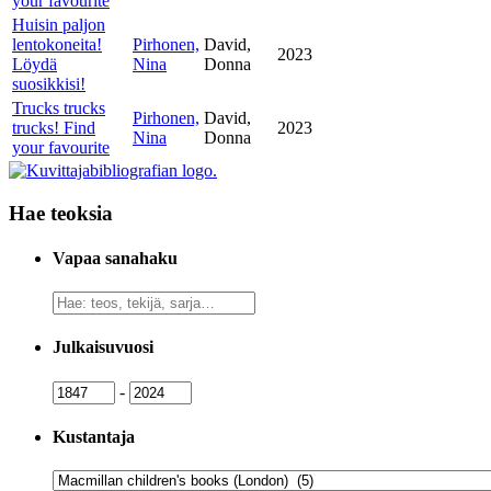
your favourite
Huisin paljon
lentokoneita!
Pirhonen,
David,
2023
Löydä
Nina
Donna
suosikkisi!
Trucks trucks
Pirhonen,
David,
trucks! Find
2023
Nina
Donna
your favourite
Hae teoksia
Vapaa sanahaku
Vapaa
sanahaku
Julkaisuvuosi
Julkaisuvuosi
Julkaisuvuosi
-
Kustantaja
Kustantaja