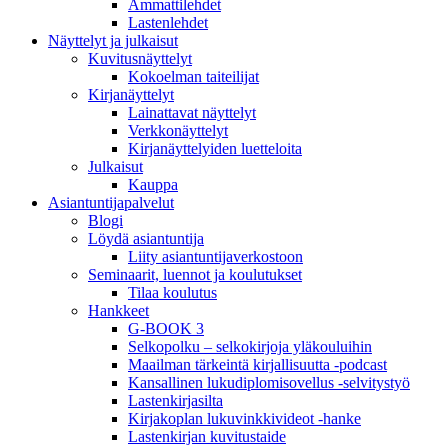
Ammattilehdet
Lastenlehdet
Näyttelyt ja julkaisut
Kuvitusnäyttelyt
Kokoelman taiteilijat
Kirjanäyttelyt
Lainattavat näyttelyt
Verkkonäyttelyt
Kirjanäyttelyiden luetteloita
Julkaisut
Kauppa
Asiantuntija­palvelut
Blogi
Löydä asiantuntija
Liity asiantuntijaverkostoon
Seminaarit, luennot ja koulutukset
Tilaa koulutus
Hankkeet
G-BOOK 3
Selkopolku – selkokirjoja yläkouluihin
Maailman tärkeintä kirjallisuutta -podcast
Kansallinen lukudiplomisovellus -selvitystyö
Lastenkirjasilta
Kirjakoplan lukuvinkkivideot -hanke
Lastenkirjan kuvitustaide