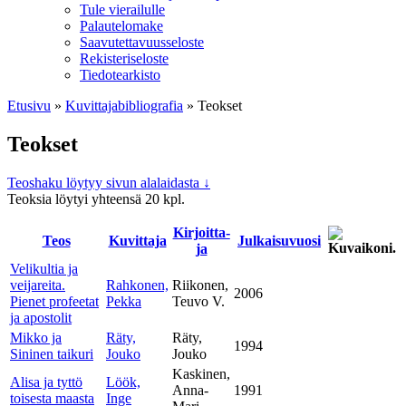
Tule vierailulle
Palautelomake
Saavutettavuusseloste
Rekisteriseloste
Tiedotearkisto
Etusivu
»
Kuvittaja­bibliografia
»
Teokset
Teokset
Teoshaku löytyy sivun alalaidasta ↓
Teoksia löytyi yhteensä 20 kpl.
Kirjoitta­
Teos
Kuvitta­ja
Julkaisu­vuosi
ja
Velikultia ja
veijareita.
Rahkonen,
Riikonen,
2006
Pienet profeetat
Pekka
Teuvo V.
ja apostolit
Mikko ja
Räty,
Räty,
1994
Sininen taikuri
Jouko
Jouko
Kaskinen,
Alisa ja tyttö
Löök,
Anna-
1991
toisesta maasta
Inge