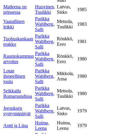
Mari
Matleena on
Huovinen,
Latvus,
1985
prinsessa
Tuulikki
Sisko
Parikka
Vaarallinen
Metsola,
Wahlberg,
1983
leikki
Tuulikki
Salli
Parikka
Tuohuskankaan
Rönkkö,
Wahlberg,
1981
erakko
Eero
Salli
Parikka
Rauniokummun
Rönkkö,
Wahlberg,
1980
arvoitus
Eero
Salli
Lotan
Parikka
Mikkola,
ihmeellinen
Wahlberg,
1980
Ansa
joulu
Salli
Parikka
Seikkailu
Metsola,
Wahlberg,
1980
Bomarsundissa
Tuulikki
Salli
Parikka
Jeesuksen
Latvus,
Wahlberg,
1979
syntymäpäivät
Sisko
Salli
Huima,
Huima,
Antti ja Liisa
1979
Leena
Leena