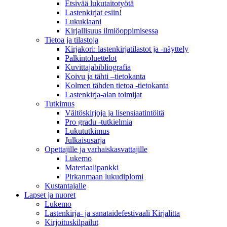
Etsivää lukutaitotyötä
Lastenkirjat esiin!
Lukuklaani
Kirjallisuus ilmiöoppimisessa
Tietoa ja tilastoja
Kirjakori: lastenkirjatilastot ja -näyttely
Palkintoluettelot
Kuvittaja­bibliografia
Koivu ja tähti –tietokanta
Kolmen tähden tietoa -tietokanta
Lastenkirja-alan toimijat
Tutkimus
Väitöskirjoja ja lisensiaatintöitä
Pro gradu -tutkielmia
Lukututkimus
Julkaisusarja
Opettajille ja varhaiskasvattajille
Lukemo
Materiaalipankki
Pirkanmaan lukudiplomi
Kustantajalle
Lapset ja nuoret
Lukemo
Lastenkirja- ja sanataidefestivaali Kirjalitta
Kirjoituskilpailut