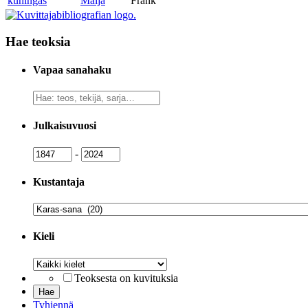
kuningas
Maija
Frank
Hae teoksia
Vapaa sanahaku
Vapaa
sanahaku
Julkaisuvuosi
Julkaisuvuosi
Julkaisuvuosi
-
Kustantaja
Kustantaja
Kieli
Kieli
Teoksesta on kuvituksia
Tyhjennä