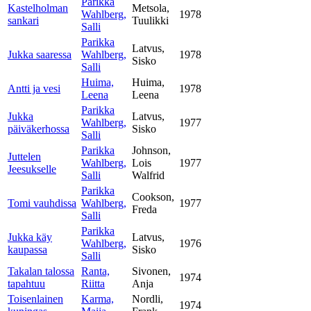
Parikka
Kastelholman
Metsola,
Wahlberg,
1978
sankari
Tuulikki
Salli
Parikka
Latvus,
Jukka saaressa
Wahlberg,
1978
Sisko
Salli
Huima,
Huima,
Antti ja vesi
1978
Leena
Leena
Parikka
Jukka
Latvus,
Wahlberg,
1977
päiväkerhossa
Sisko
Salli
Parikka
Johnson,
Juttelen
Wahlberg,
Lois
1977
Jeesukselle
Salli
Walfrid
Parikka
Cookson,
Tomi vauhdissa
Wahlberg,
1977
Freda
Salli
Parikka
Jukka käy
Latvus,
Wahlberg,
1976
kaupassa
Sisko
Salli
Takalan talossa
Ranta,
Sivonen,
1974
tapahtuu
Riitta
Anja
Toisenlainen
Karma,
Nordli,
1974