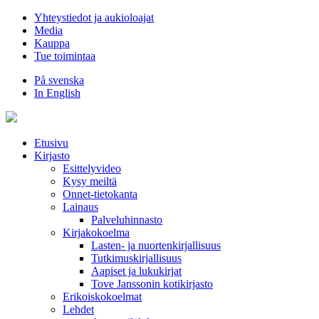
Hyppää
Yhteystiedot ja aukioloajat
sisältöön
Media
Kauppa
Tue toimintaa
På svenska
In English
Etusivu
Kirjasto
Esittelyvideo
Kysy meiltä
Onnet-tietokanta
Lainaus
Palveluhinnasto
Kirjakokoelma
Lasten- ja nuortenkirjallisuus
Tutkimuskirjallisuus
Aapiset ja lukukirjat
Tove Janssonin kotikirjasto
Erikoiskokoelmat
Lehdet