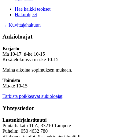
Hae kaikki teokset
Hakuohjeet
→ Kuvittajahakuun
Aukioloajat
Kirjasto
Ma 10-17, ti-ke 10-15
Kesä-elokuussa ma-ke 10-15
Muina aikoina sopimuksen mukaan.
Toimisto
Ma-ke 10-15
Tarkista poikkeavat aukioloajat
Yhteystiedot
Lastenkirjainstituutti
Puutarhakatu 11 A, 33210 Tampere
Puhelin: 050 4632 780
Sähköposti: info(a)lastenkirjainstituutti.fi