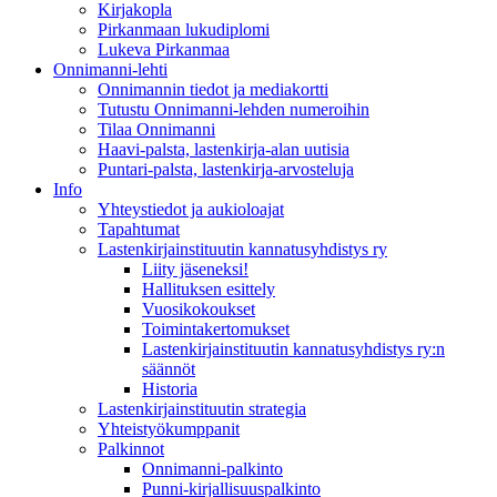
Kirjakopla
Pirkanmaan lukudiplomi
Lukeva Pirkanmaa
Onnimanni-lehti
Onnimannin tiedot ja mediakortti
Tutustu Onnimanni-lehden numeroihin
Tilaa Onnimanni
Haavi-palsta, lastenkirja-alan uutisia
Puntari-palsta, lastenkirja-arvosteluja
Info
Yhteystiedot ja aukioloajat
Tapahtumat
Lastenkirjainstituutin kannatusyhdistys ry
Liity jäseneksi!
Hallituksen esittely
Vuosikokoukset
Toimintakertomukset
Lastenkirjainstituutin kannatusyhdistys ry:n
säännöt
Historia
Lastenkirjainstituutin strategia
Yhteistyökumppanit
Palkinnot
Onnimanni-palkinto
Punni-kirjallisuuspalkinto