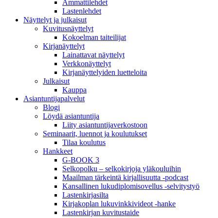
Ammattilehdet
Lastenlehdet
Näyttelyt ja julkaisut
Kuvitusnäyttelyt
Kokoelman taiteilijat
Kirjanäyttelyt
Lainattavat näyttelyt
Verkkonäyttelyt
Kirjanäyttelyiden luetteloita
Julkaisut
Kauppa
Asiantuntija­palvelut
Blogi
Löydä asiantuntija
Liity asiantuntijaverkostoon
Seminaarit, luennot ja koulutukset
Tilaa koulutus
Hankkeet
G-BOOK 3
Selkopolku – selkokirjoja yläkouluihin
Maailman tärkeintä kirjallisuutta -podcast
Kansallinen lukudiplomisovellus -selvitystyö
Lastenkirjasilta
Kirjakoplan lukuvinkkivideot -hanke
Lastenkirjan kuvitustaide