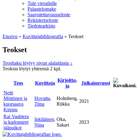
Tule vierailulle
Palautelomake
Saavutettavuusseloste
Rekisteriseloste
Tiedotearkisto
Etusivu
»
Kuvittaja­bibliografia
»
Teokset
Teokset
Teoshaku löytyy sivun alalaidasta ↓
Teoksia löytyi yhteensä 2 kpl.
Kirjoitta­
Teos
Kuvitta­ja
Julkaisu­vuosi
ja
Neiti
Möttönen ja
Hovatta,
Holmberg,
2021
kuorsaava
Tiina
Riikka
Kirppu
Rai Vaahtera
Inkiläinen,
Oka,
ja kadonneet
2023
Nina
Sakari
jääpuikot