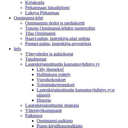
Kirjakopla
Pirkanmaan lukudiplomi
Lukeva Pirkanmaa
Onnimanni-lehti
Onnimannin tiedot ja mediakortti
Tutustu Onnimanni-lehden numeroihin
Tilaa Onnimanni
Haavi-palsta, lastenkirja-alan uutisia
Puntari-palsta, lastenkirja-arvosteluja
Info
Yhteystiedot ja aukioloajat
Tapahtumat
Lastenkirjainstituutin kannatusyhdistys ry
Liity jäseneksi!
Hallituksen esittely
Vuosikokoukset
Toimintakertomukset
Lastenkirjainstituutin kannatusyhdistys ry:n
säännöt
Historia
Lastenkirjainstituutin strategia
Yhteistyökumppanit
Palkinnot
Onnimanni-palkinto
Punni-kirjallisuuspalkinto