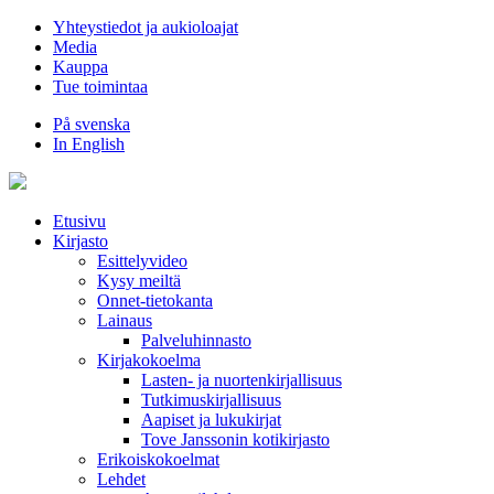
Hyppää
Yhteystiedot ja aukioloajat
sisältöön
Media
Kauppa
Tue toimintaa
På svenska
In English
Etusivu
Kirjasto
Esittelyvideo
Kysy meiltä
Onnet-tietokanta
Lainaus
Palveluhinnasto
Kirjakokoelma
Lasten- ja nuortenkirjallisuus
Tutkimuskirjallisuus
Aapiset ja lukukirjat
Tove Janssonin kotikirjasto
Erikoiskokoelmat
Lehdet