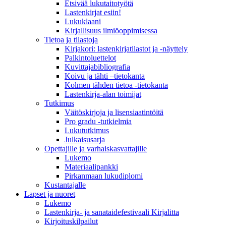
Etsivää lukutaitotyötä
Lastenkirjat esiin!
Lukuklaani
Kirjallisuus ilmiöoppimisessa
Tietoa ja tilastoja
Kirjakori: lastenkirjatilastot ja -näyttely
Palkintoluettelot
Kuvittaja­bibliografia
Koivu ja tähti –tietokanta
Kolmen tähden tietoa -tietokanta
Lastenkirja-alan toimijat
Tutkimus
Väitöskirjoja ja lisensiaatintöitä
Pro gradu -tutkielmia
Lukututkimus
Julkaisusarja
Opettajille ja varhaiskasvattajille
Lukemo
Materiaalipankki
Pirkanmaan lukudiplomi
Kustantajalle
Lapset ja nuoret
Lukemo
Lastenkirja- ja sanataidefestivaali Kirjalitta
Kirjoituskilpailut