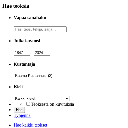
Hae teoksia
Vapaa sanahaku
Vapaa
sanahaku
Julkaisuvuosi
Julkaisuvuosi
Julkaisuvuosi
-
Kustantaja
Kustantaja
Kieli
Kieli
Teoksesta on kuvituksia
Tyhjennä
Hae kaikki teokset