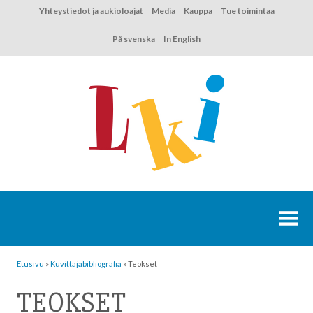
Hyppää
Yhteystiedot ja aukioloajat
Media
Kauppa
Tue toimintaa
sisältöön
På svenska
In English
Etusivu
»
Kuvittaja­bibliografia
»
Teokset
TEOKSET