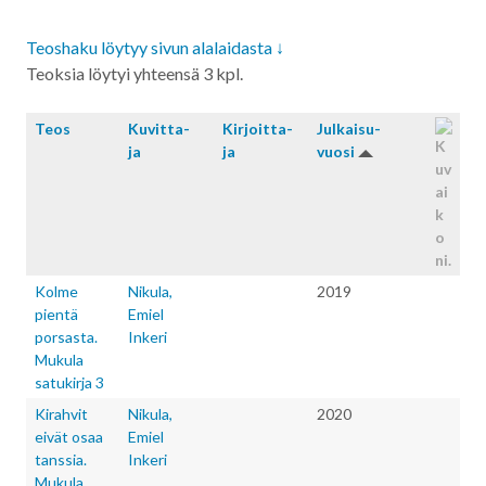
Teoshaku löytyy sivun alalaidasta ↓
Teoksia löytyi yhteensä 3 kpl.
Teos
Kuvitta­
Kirjoitta­
Julkaisu­
ja
ja
vuosi
Kolme
Nikula,
2019
pientä
Emiel
porsasta.
Inkeri
Mukula
satukirja 3
Kirahvit
Nikula,
2020
eivät osaa
Emiel
tanssia.
Inkeri
Mukula