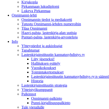
Kirjakopla
Pirkanmaan lukudiplomi
Lukeva Pirkanmaa
Onnimanni-lehti
Onnimannin tiedot ja mediakortti
Tutustu Onnimanni-lehden numeroihin
Tilaa Onnimanni
Haavi-palsta, lastenkirja-alan uutisia
Puntari-palsta, lastenkirja-arvosteluja
Info
Yhteystiedot ja aukioloajat
Tapahtumat
Lastenkirjainstituutin kannatusyhdistys ry
Liity jäseneksi!
Hallituksen esittely
Vuosikokoukset
Toimintakertomukset
Lastenkirjainstituutin kannatusyhdistys ry:n säännö
Historia
Lastenkirjainstituutin strategia
Yhteistyökumppanit
Palkinnot
Onnimanni-palkinto
Punni-kirjallisuuspalkinto
Tule vierailulle