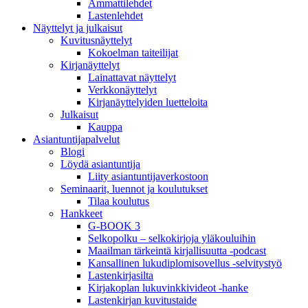
Ammattilehdet
Lastenlehdet
Näyttelyt ja julkaisut
Kuvitusnäyttelyt
Kokoelman taiteilijat
Kirjanäyttelyt
Lainattavat näyttelyt
Verkkonäyttelyt
Kirjanäyttelyiden luetteloita
Julkaisut
Kauppa
Asiantuntija­palvelut
Blogi
Löydä asiantuntija
Liity asiantuntijaverkostoon
Seminaarit, luennot ja koulutukset
Tilaa koulutus
Hankkeet
G-BOOK 3
Selkopolku – selkokirjoja yläkouluihin
Maailman tärkeintä kirjallisuutta -podcast
Kansallinen lukudiplomisovellus -selvitystyö
Lastenkirjasilta
Kirjakoplan lukuvinkkivideot -hanke
Lastenkirjan kuvitustaide