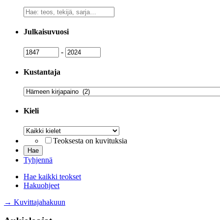
Vapaa
sanahaku
Julkaisuvuosi
Julkaisuvuosi
Julkaisuvuosi
-
Kustantaja
Kustantaja
Kieli
Kieli
Teoksesta on kuvituksia
Tyhjennä
Hae kaikki teokset
Hakuohjeet
→ Kuvittajahakuun