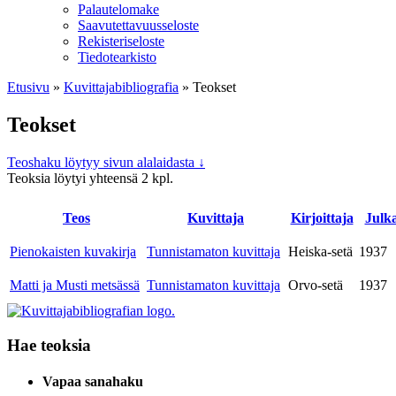
Palautelomake
Saavutettavuusseloste
Rekisteriseloste
Tiedotearkisto
Etusivu
»
Kuvittaja­bibliografia
»
Teokset
Teokset
Teoshaku löytyy sivun alalaidasta ↓
Teoksia löytyi yhteensä 2 kpl.
Teos
Kuvitta­ja
Kirjoitta­ja
Julka
Pienokaisten kuvakirja
Tunnistamaton kuvittaja
Heiska-setä
1937
Matti ja Musti metsässä
Tunnistamaton kuvittaja
Orvo-setä
1937
Hae teoksia
Vapaa sanahaku