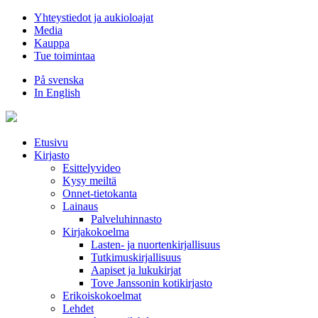
Hyppää
Yhteystiedot ja aukioloajat
sisältöön
Media
Kauppa
Tue toimintaa
På svenska
In English
Etusivu
Kirjasto
Esittelyvideo
Kysy meiltä
Onnet-tietokanta
Lainaus
Palveluhinnasto
Kirjakokoelma
Lasten- ja nuortenkirjallisuus
Tutkimuskirjallisuus
Aapiset ja lukukirjat
Tove Janssonin kotikirjasto
Erikoiskokoelmat
Lehdet