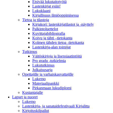
Etsivää lukutaitotyötä
Lastenkirjat esiin!
Lukuklaani
Kirjallisuus ilmiöoppimisessa
Tietoa ja tilastoja
Kirjakori: lastenkirjatilastot ja -näyttely
Palkintoluettelot
Kuvittaja­bibliografia
Koivu ja tähti –tietokanta
Kolmen tähden tietoa -tietokanta
Lastenkirja-alan toimijat
Tutkimus
Väitöskirjoja ja lisensiaatintöitä
Pro gradu -tutkielmia
Lukututkimus
Julkaisusarja
Opettajille ja varhaiskasvattajille
Lukemo
Materiaalipankki
Pirkanmaan lukudiplomi
Kustantajalle
Lapset ja nuoret
Lukemo
Lastenkirja- ja sanataidefestivaali Kirjalitta
Kirjoituskilpailut