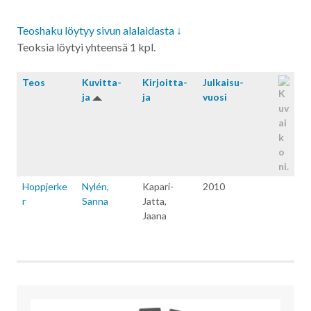
Teoshaku löytyy sivun alalaidasta ↓
Teoksia löytyi yhteensä 1 kpl.
Teos
Kuvitta­
Kirjoitta­
Julkaisu­
ja
ja
vuosi
Hoppjerke
Nylén,
Kapari-
2010
r
Sanna
Jatta,
Jaana