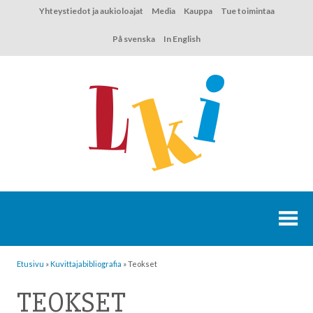
Hyppää
Yhteystiedot ja aukioloajat
Media
Kauppa
Tue toimintaa
sisältöön
På svenska
In English
Etusivu
»
Kuvittaja­bibliografia
»
Teokset
TEOKSET