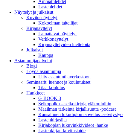
Ammattilehdet
Lastenlehdet
Näyttelyt ja julkaisut
Kuvitusnäyttelyt
Kokoelman taiteilijat
Kirjanäyttelyt
Lainattavat näyttelyt
Verkkonäyttelyt
Kirjanäyttelyiden luetteloita
Julkaisut
Kauppa
Asiantuntija­palvelut
Blogi
Löydä asiantuntija
Liity asiantuntijaverkostoon
Seminaarit, luennot ja koulutukset
Tilaa koulutus
Hankkeet
G-BOOK 3
Selkopolku – selkokirjoja yläkouluihin
Maailman tärkeintä kirjallisuutta -podcast
Kansallinen lukudiplomisovellus -selvitystyö
Lastenkirjasilta
Kirjakoplan lukuvinkkivideot -hanke
Lastenkirjan kuvitustaide