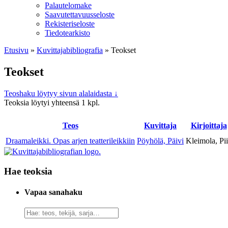
Palautelomake
Saavutettavuusseloste
Rekisteriseloste
Tiedotearkisto
Etusivu
»
Kuvittaja­bibliografia
»
Teokset
Teokset
Teoshaku löytyy sivun alalaidasta ↓
Teoksia löytyi yhteensä 1 kpl.
Teos
Kuvitta­ja
Kirjoitta­ja
Draamaleikki. Opas arjen teatterileikkiin
Pöyhölä, Päivi
Kleimola, Pi
Hae teoksia
Vapaa sanahaku
Vapaa
sanahaku