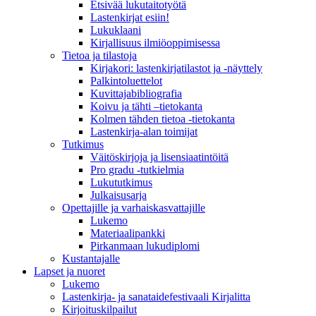
Etsivää lukutaitotyötä
Lastenkirjat esiin!
Lukuklaani
Kirjallisuus ilmiöoppimisessa
Tietoa ja tilastoja
Kirjakori: lastenkirjatilastot ja -näyttely
Palkintoluettelot
Kuvittaja­bibliografia
Koivu ja tähti –tietokanta
Kolmen tähden tietoa -tietokanta
Lastenkirja-alan toimijat
Tutkimus
Väitöskirjoja ja lisensiaatintöitä
Pro gradu -tutkielmia
Lukututkimus
Julkaisusarja
Opettajille ja varhaiskasvattajille
Lukemo
Materiaalipankki
Pirkanmaan lukudiplomi
Kustantajalle
Lapset ja nuoret
Lukemo
Lastenkirja- ja sanataidefestivaali Kirjalitta
Kirjoituskilpailut