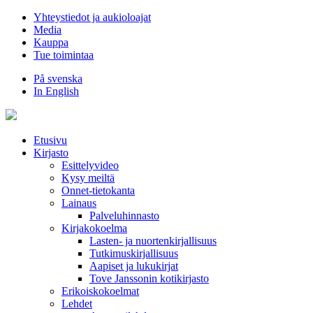
Hyppää
Yhteystiedot ja aukioloajat
sisältöön
Media
Kauppa
Tue toimintaa
På svenska
In English
Etusivu
Kirjasto
Esittelyvideo
Kysy meiltä
Onnet-tietokanta
Lainaus
Palveluhinnasto
Kirjakokoelma
Lasten- ja nuortenkirjallisuus
Tutkimuskirjallisuus
Aapiset ja lukukirjat
Tove Janssonin kotikirjasto
Erikoiskokoelmat
Lehdet