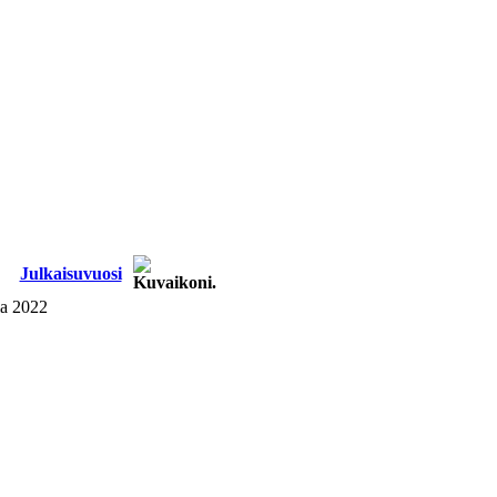
Julkaisu­vuosi
ia
2022