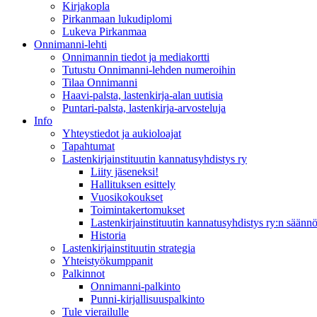
Kirjakopla
Pirkanmaan lukudiplomi
Lukeva Pirkanmaa
Onnimanni-lehti
Onnimannin tiedot ja mediakortti
Tutustu Onnimanni-lehden numeroihin
Tilaa Onnimanni
Haavi-palsta, lastenkirja-alan uutisia
Puntari-palsta, lastenkirja-arvosteluja
Info
Yhteystiedot ja aukioloajat
Tapahtumat
Lastenkirjainstituutin kannatusyhdistys ry
Liity jäseneksi!
Hallituksen esittely
Vuosikokoukset
Toimintakertomukset
Lastenkirjainstituutin kannatusyhdistys ry:n säännö
Historia
Lastenkirjainstituutin strategia
Yhteistyökumppanit
Palkinnot
Onnimanni-palkinto
Punni-kirjallisuuspalkinto
Tule vierailulle