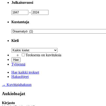
Julkaisuvuosi
Julkaisuvuosi
Julkaisuvuosi
-
Kustantaja
Kustantaja
Kieli
Kieli
Teoksesta on kuvituksia
Tyhjennä
Hae kaikki teokset
Hakuohjeet
→ Kuvittajahakuun
Aukioloajat
Kirjasto