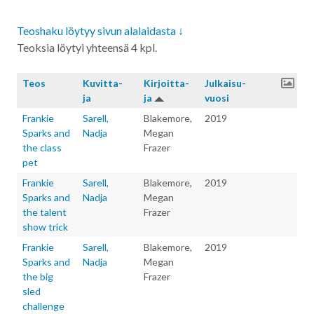
Teoshaku löytyy sivun alalaidasta ↓
Teoksia löytyi yhteensä 4 kpl.
Teos
Kuvitta­
Kirjoitta­
Julkaisu­
ja
ja
vuosi
Frankie
Sarell,
Blakemore,
2019
Sparks and
Nadja
Megan
the class
Frazer
pet
Frankie
Sarell,
Blakemore,
2019
Sparks and
Nadja
Megan
the talent
Frazer
show trick
Frankie
Sarell,
Blakemore,
2019
Sparks and
Nadja
Megan
the big
Frazer
sled
challenge