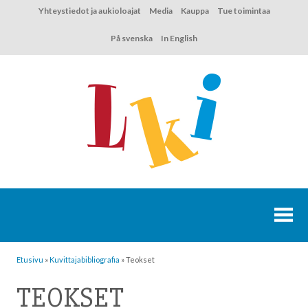
Hyppää
Yhteystiedot ja aukioloajat
Media
Kauppa
Tue toimintaa
sisältöön
På svenska
In English
Etusivu
»
Kuvittaja­bibliografia
»
Teokset
TEOKSET