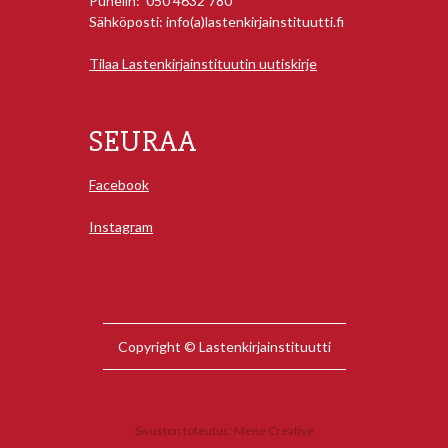
Puhelin: 050 4632 780
Sähköposti: info(a)lastenkirjainstituutti.fi
Tilaa Lastenkirjainstituutin uutiskirje
SEURAA
Facebook
Instagram
Copyright © Lastenkirjainstituutti
Sivuston toteutus:
Mene Creative