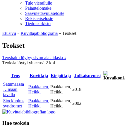
Tule vierailulle
Palautelomake
Saavutettavuusseloste
Rekisteriseloste
Tiedotearkisto
Etusivu
»
Kuvittaja­bibliografia
»
Teokset
Teokset
Teoshaku löytyy sivun alalaidasta ↓
Teoksia löytyi yhteensä 2 kpl.
Teos
Kuvitta­ja
Kirjoitta­ja
Julkaisu­vuosi
Satumaassa
Paakkanen,
Paakkanen,
…maan
2018
Heikki
Heikki
tavalla
Stockholms
Paakkanen,
Paakkanen,
2002
syndromet
Heikki
Heikki
Hae teoksia