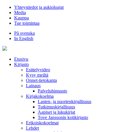
Hyppää
Yhteystiedot ja aukioloajat
sisältöön
Media
Kauppa
Tue toimintaa
På svenska
In English
Etusivu
Kirjasto
Esittelyvideo
Kysy meiltä
Onnet-tietokanta
Lainaus
Palveluhinnasto
Kirjakokoelma
Lasten- ja nuortenkirjallisuus
Tutkimuskirjallisuus
Aapiset ja lukukirjat
Tove Janssonin kotikirjasto
Erikoiskokoelmat
Lehdet