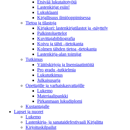
Etsivää lukutaitotyötä
Lastenkirjat esiin!
Lukuklaani
Kirjallisuus ilmiöoppimisessa
Tietoa ja tilastoja
Kirjakori: lastenkirjatilastot ja -näyttely
Palkintoluettelot
Kuvittaja­bibliografia
Koivu ja tähti –tietokanta
Kolmen tähden tietoa -tietokanta
Lastenkirja-alan toimijat
Tutkimus
Väitöskirjoja ja lisensiaatintöitä
Pro gradu -tutkielmia
Lukututkimus
Julkaisusarja
Opettajille ja varhaiskasvattajille
Lukemo
Materiaalipankki
Pirkanmaan lukudiplomi
Kustantajalle
Lapset ja nuoret
Lukemo
Lastenkirja- ja sanataidefestivaali Kirjalitta
Kirjoituskilpailut