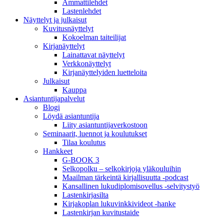
Ammattilehdet
Lastenlehdet
Näyttelyt ja julkaisut
Kuvitusnäyttelyt
Kokoelman taiteilijat
Kirjanäyttelyt
Lainattavat näyttelyt
Verkkonäyttelyt
Kirjanäyttelyiden luetteloita
Julkaisut
Kauppa
Asiantuntija­palvelut
Blogi
Löydä asiantuntija
Liity asiantuntijaverkostoon
Seminaarit, luennot ja koulutukset
Tilaa koulutus
Hankkeet
G-BOOK 3
Selkopolku – selkokirjoja yläkouluihin
Maailman tärkeintä kirjallisuutta -podcast
Kansallinen lukudiplomisovellus -selvitystyö
Lastenkirjasilta
Kirjakoplan lukuvinkkivideot -hanke
Lastenkirjan kuvitustaide