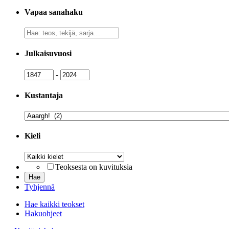
Vapaa sanahaku
Vapaa
sanahaku
Julkaisuvuosi
Julkaisuvuosi
Julkaisuvuosi
-
Kustantaja
Kustantaja
Kieli
Kieli
Teoksesta on kuvituksia
Tyhjennä
Hae kaikki teokset
Hakuohjeet