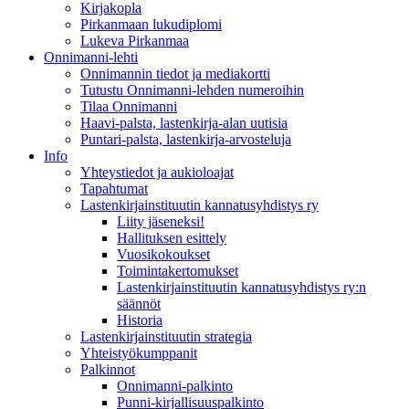
Kirjakopla
Pirkanmaan lukudiplomi
Lukeva Pirkanmaa
Onnimanni-lehti
Onnimannin tiedot ja mediakortti
Tutustu Onnimanni-lehden numeroihin
Tilaa Onnimanni
Haavi-palsta, lastenkirja-alan uutisia
Puntari-palsta, lastenkirja-arvosteluja
Info
Yhteystiedot ja aukioloajat
Tapahtumat
Lastenkirjainstituutin kannatusyhdistys ry
Liity jäseneksi!
Hallituksen esittely
Vuosikokoukset
Toimintakertomukset
Lastenkirjainstituutin kannatusyhdistys ry:n
säännöt
Historia
Lastenkirjainstituutin strategia
Yhteistyökumppanit
Palkinnot
Onnimanni-palkinto
Punni-kirjallisuuspalkinto