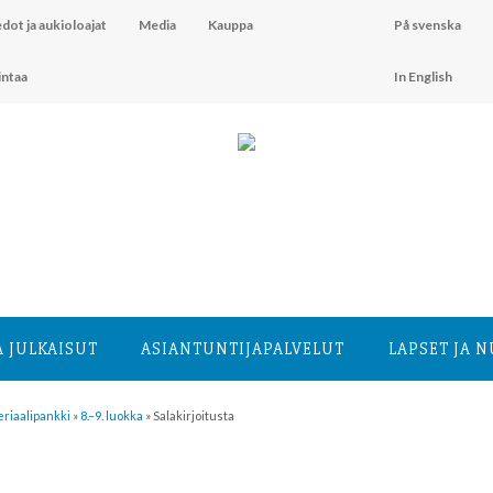
dot ja aukioloajat
Media
Kauppa
På svenska
intaa
In English
A JULKAISUT
ASIANTUNTIJA­PALVELUT
LAPSET JA 
riaalipankki
»
8.–9. luokka
»
Salakirjoitusta