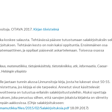
unsitoja. OTAVA 2017.
Kirjan tiivistelmä
joka koskee salausta. Tehtävässä pääsee tutustumaan salakirjoituksiin se
joituksen. Tehtävän kesto on noin kaksi oppituntia. Ensimmäinen osa
emaattinen, ja oppilaat pääsevät askartelemaan. Toisessa osassa
aus, matematiikka, tietojenkäsittely, tietotekniikka, atk, informaatio, Caesar-
t, Helsingin yliopisto
ille jaetaan tunnin alussa Linnunsitoja-kirja, josta he lukevat sivut 50-55.
stettuna, jos kirjoja ei ole tarpeeksi. Annetut sivut käsittelevät
voitteena on tutustua erilaisiin salakirjoitustyyleihin. Aluksi opettaja
uksen, joka perustuu siihen, että sanojen jokaista kirjainta on siirretty
päin aakkosissa. (Ohje salakirjoitukseen:
ummamutikka/files/2015/02/Salakirjoituksia.pdf
18.09.2017)