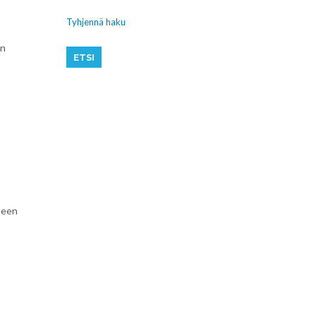
Tyhjennä haku
än
seen