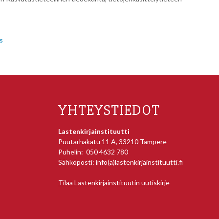
s
YHTEYSTIEDOT
Lastenkirjainstituutti
Puutarhakatu 11 A, 33210 Tampere
Puhelin: 050 4632 780
Sähköposti: info(a)lastenkirjainstituutti.fi
Tilaa Lastenkirjainstituutin uutiskirje