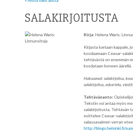
« Aloita haku alusta
SALAKIRJOITUSTA
Kirja
: Helena Waris: Linn
Kirjasta luetaan kappale, 
koodaamaan Ceasar-salakir
tehtävästä on enemmän mat
koodataan koneen äärellä.
Hakusanat: salakirjoitus, kood
salakirjoitus, askartelu, viesti
Tehtävänanto:
Opiskelijo
Tekstin voi antaa myös moni
salakirjoitusta. Tehtävän ta
esittelee Ceasar-salakirjoit
salausavaimen verran eteen
http://blogs.helsinki.fi/s