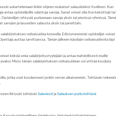
äsevät askartelemaan linkin ohjeen mukaiset salauskiekot itselleen. Kun
a antaa opiskelijoille salattuja sanoja. Sanat voivat olla itse keksittyjä tai
iä. Opiskelijat ryhtyvät purkamaan sanoja yksin tai pienissä ryhmissä. Täm
at sanojen ja lauseiden salausta yksin tai pareittain.
alakirjoituksen ratkaisuidea koneella. Edistyneemmät opiskelijat voivat
Opettaja auttaa tarvittaessa. Tämän jälkeen käydään ratkaisuideoita läpi
t voivat keksiä omia salakirjoitustyylejään ja antaa mahdollisesti muille
istavaksi. Myös tämän salakirjoituksen ratkaisuidean voi yrittää koodata
oille, jotka ovat koodanneet jonkin verran aikaisemmin. Tehtävän tekemi
.
seen liittyvät tehtävät
Salaviesti
ja
Salauksen purkutehtävä
on Kasvatustieteellinen tiedekunta, tietojenkäsittelytieteen