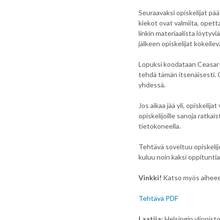
Seuraavaksi opiskelijat pä
kiekot ovat valmiita, opettaj
linkin materiaalista löytyv
jälkeen opiskelijat kokeilev
Lopuksi koodataan Ceasar-s
tehdä tämän itsenäisesti. 
yhdessä.
Jos aikaa jää yli, opiskelija
opiskelijoille sanoja ratka
tietokoneella.
Tehtävä soveltuu opiskelij
kuluu noin kaksi oppituntia
Vinkki!
Katso myös aiheee
Tehtävä PDF
Laatija:
Helsingin yliopist