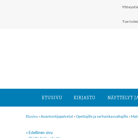
Hyppää
Yhteystie
sisältöön
Tue toim
ETUSIVU
KIRJASTO
NÄYTTELYT J
Etusivu
»
Asiantuntija­palvelut
»
Opettajille ja varhaiskasvattajille
»
Mate
« Edellinen sivu