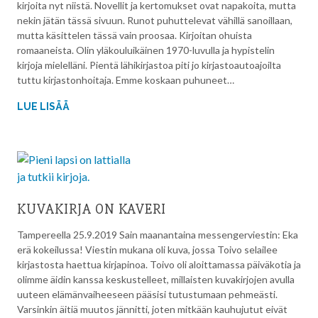
kirjoita nyt niistä. Novellit ja kertomukset ovat napakoita, mutta
nekin jätän tässä sivuun. Runot puhuttelevat vähillä sanoillaan,
mutta käsittelen tässä vain proosaa. Kirjoitan ohuista
romaaneista. Olin yläkouluikäinen 1970-luvulla ja hypistelin
kirjoja mielelläni. Pientä lähikirjastoa piti jo kirjastoautoajoilta
tuttu kirjastonhoitaja. Emme koskaan puhuneet…
LUE LISÄÄ
KUVAKIRJA ON KAVERI
Tampereella 25.9.2019 Sain maanantaina messengerviestin: Eka
erä kokeilussa! Viestin mukana oli kuva, jossa Toivo selailee
kirjastosta haettua kirjapinoa. Toivo oli aloittamassa päiväkotia ja
olimme äidin kanssa keskustelleet, millaisten kuvakirjojen avulla
uuteen elämänvaiheeseen pääsisi tutustumaan pehmeästi.
Varsinkin äitiä muutos jännitti, joten mitkään kauhujutut eivät