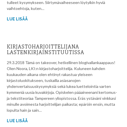
tulleet kysymykseen. Siirtymävaiheeseen löytyikin hyviä
vaihtoehtoja, kuten…
LUE LISÄÄ
KIRJASTOHARJOITTELIJANA
LASTENKIRJAINSTITUUTISSA
29.3.2018 Tämä on takeover, hetkellinen blogivallankaappaus!
Olen Noora, LKI:n kirjastoharjoittelija. Kuluneen kahden
kuukauden aikana olen ehtinyt rakastua yleiseen
kirjastoluokitukseen, tuskailla asiasanojen
yhdenvertaisuuskysymyksiä sekä lukea luettelointia varten
kymmeniä uusia kuvakirjoja. Opiskelen pääaineenani kertomus-
ja tekstiteoriaa Tampereen yliopistossa. Eräs ystäväni vinkkasi
minulle avoimesta harjoittelijan paikasta; epäröin ensin, mutta
lopulta hain ja sain…
LUE LISÄÄ