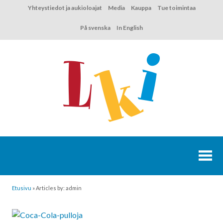
Hyppää
Yhteystiedot ja aukioloajat
Media
Kauppa
Tue toimintaa
sisältöön
På svenska
In English
Etusivu
»
Articles by: admin