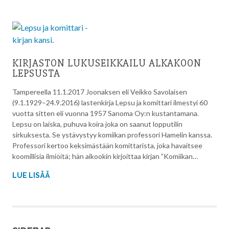
KIRJASTON LUKUSEIKKAILU ALKAKOON
LEPSUSTA
Tampereella 11.1.2017 Joonaksen eli Veikko Savolaisen
(9.1.1929–24.9.2016) lastenkirja Lepsu ja komittari ilmestyi 60
vuotta sitten eli vuonna 1957 Sanoma Oy:n kustantamana.
Lepsu on laiska, puhuva koira joka on saanut lopputilin
sirkuksesta. Se ystävystyy komiikan professori Hamelin kanssa.
Professori kertoo keksimästään komittarista, joka havaitsee
koomillisia ilmiöitä; hän aikookin kirjoittaa kirjan ”Komiikan…
LUE LISÄÄ