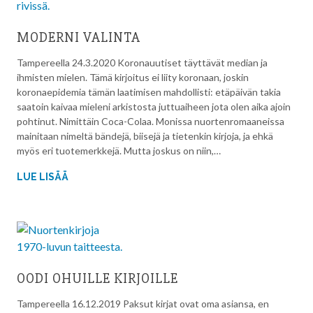
MODERNI VALINTA
Tampereella 24.3.2020 Koronauutiset täyttävät median ja
ihmisten mielen. Tämä kirjoitus ei liity koronaan, joskin
koronaepidemia tämän laatimisen mahdollisti: etäpäivän takia
saatoin kaivaa mieleni arkistosta juttuaiheen jota olen aika ajoin
pohtinut. Nimittäin Coca-Colaa. Monissa nuortenromaaneissa
mainitaan nimeltä bändejä, biisejä ja tietenkin kirjoja, ja ehkä
myös eri tuotemerkkejä. Mutta joskus on niin,…
LUE LISÄÄ
OODI OHUILLE KIRJOILLE
Tampereella 16.12.2019 Paksut kirjat ovat oma asiansa, en